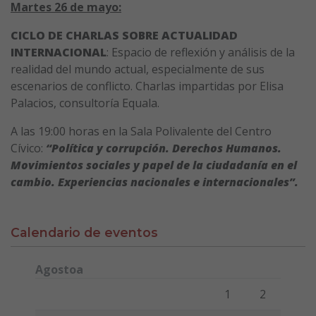
Martes 26 de mayo:
CICLO DE CHARLAS SOBRE ACTUALIDAD
INTERNACIONAL
: Espacio de reflexión y análisis de la
realidad del mundo actual, especialmente de sus
escenarios de conflicto. Charlas impartidas por Elisa
Palacios, consultoría Equala.
A las 19:00 horas en la Sala Polivalente del Centro
Cívico:
“Política y corrupción. Derechos Humanos.
Movimientos sociales y papel de la ciudadanía en el
cambio. Experiencias nacionales e internacionales”.
Calendario de eventos
Agostoa
Lunes
Martes
Miércoles
Jueves
Viernes
Sábado
Domi
1
2