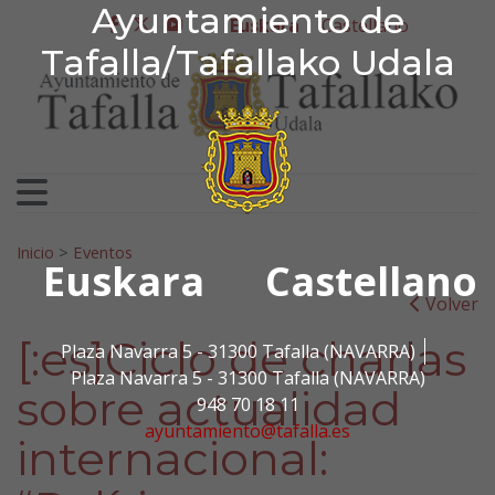
Ayuntamiento de Tafa
Ayuntamiento de
Ir al contenido
Euskara
Castellano
facebook
twitter
youtube
Tafalla/Tafallako Udala
Bilatu:
Inicio
>
Eventos
Euskara
Castellano
Volver
[:es]Ciclo de charlas
Plaza Navarra 5 - 31300 Tafalla (NAVARRA)
Plaza Navarra 5 - 31300 Tafalla (NAVARRA)
sobre actualidad
948 70 18 11
ayuntamiento@tafalla.es
internacional: