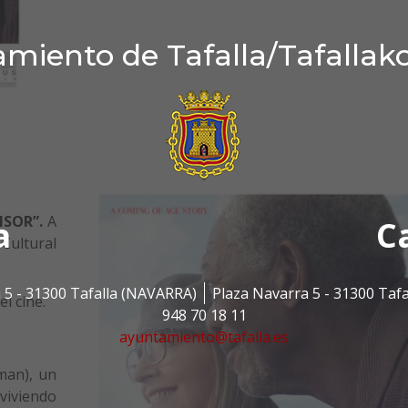
miento de Tafalla/Tafallak
NSOR”.
A
a
C
 Cultural
 5 - 31300 Tafalla (NAVARRA)
Plaza Navarra 5 - 31300 Taf
l cine.
948 70 18 11
ayuntamiento@tafalla.es
man), un
viviendo