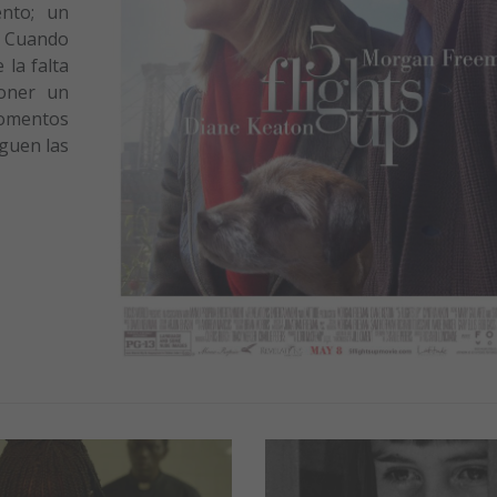
nto; un
. Cuando
la falta
poner un
omentos
eguen las