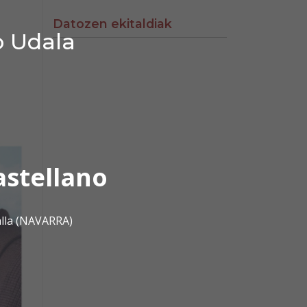
Datozen ekitaldiak
o Udala
astellano
alla (NAVARRA)