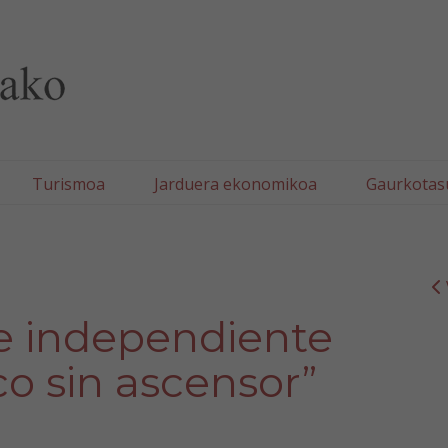
lla/Tafallako Udala
Turismoa
Jarduera ekonomikoa
Gaurkotas
ine independiente
co sin ascensor”