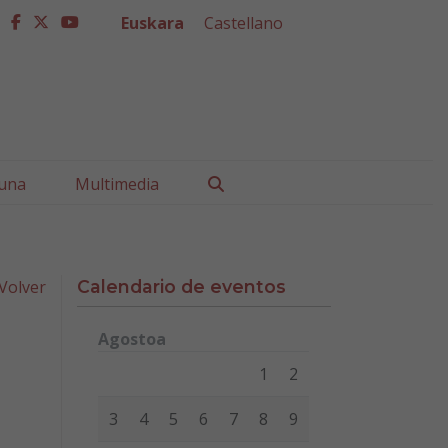
Euskara
Castellano
facebook
twitter
youtube
Buscar
una
Multimedia
Volver
Calendario de eventos
Agostoa
Lunes
Martes
Miércoles
Jueves
Viernes
Sábad
1
2
3
4
5
6
7
8
9