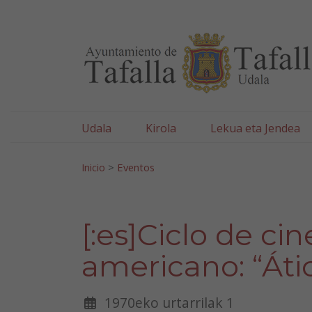
Ayuntamiento de Tafa
Ir al contenido
Udala
Kirola
Lekua eta Jendea
Bilatu:
Inicio
>
Eventos
[:es]Ciclo de c
americano: “Áti
1970eko urtarrilak 1