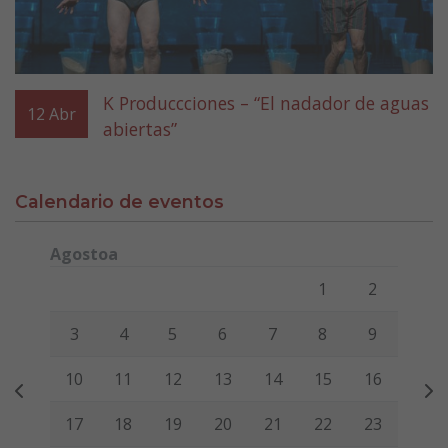
K Produccciones – “El nadador de aguas
12
Abr
abiertas”
Calendario de eventos
Agostoa
Lunes
Martes
Miércoles
Jueves
Viernes
Sábado
Domi
1
2
3
4
5
6
7
8
9
10
11
12
13
14
15
16
17
18
19
20
21
22
23