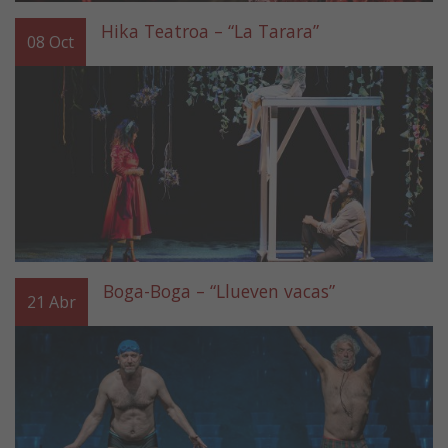
Hika Teatroa – “La Tarara”
08
Oct
Boga-Boga – “Llueven vacas”
21
Abr