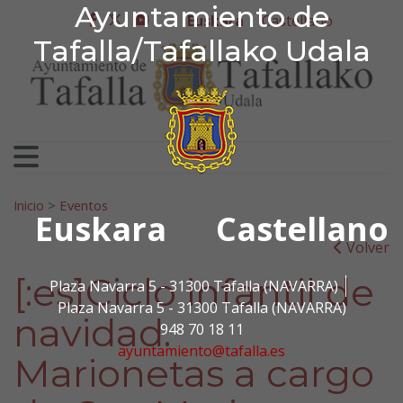
Ayuntamiento de Tafa
Ayuntamiento de
Ir al contenido
Euskara
Castellano
facebook
twitter
youtube
Tafalla/Tafallako Udala
Bilatu:
Inicio
>
Eventos
Euskara
Castellano
Volver
[:es]Ciclo infantil de
Plaza Navarra 5 - 31300 Tafalla (NAVARRA)
Plaza Navarra 5 - 31300 Tafalla (NAVARRA)
navidad.
948 70 18 11
ayuntamiento@tafalla.es
Marionetas a cargo