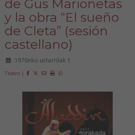
de Gus Marionetas
y la obra “El sueño
de Cleta” (sesión
castellano)
1970eko urtarrilak 1
Facebook
Twitter
Email
Imprimir
Whatsapp
Teatro
|