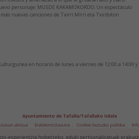
nuevo personaje: MUSDE KAKAMOKORDO. Un espectáculo
más nuevas canciones de Txirri Mirri eta Txiribiton
 Kulturgunea en horario de lunes a viernes de 12:00 a 14:00 y
Ayuntamiento de Tafalla/Tafallako Udala
utasun-abisua
Erabilerreztasuna
Cookiei buruzko politika
Inf
arra 5 - 31300 Tafalla (NAVARRA)
948 70 18 11
ayuntamiento@t
io-esperientzia hobetzeko, eduki pertsonalizatuak erakus