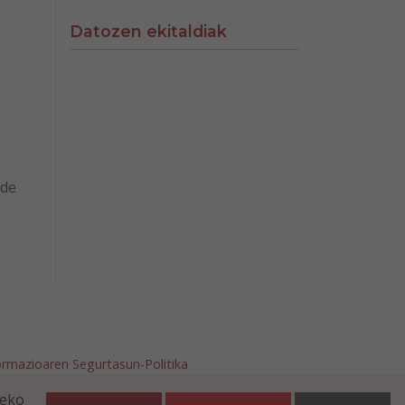
Datozen ekitaldiak
 de
ormazioaren Segurtasun-Politika
afalla.es
teko