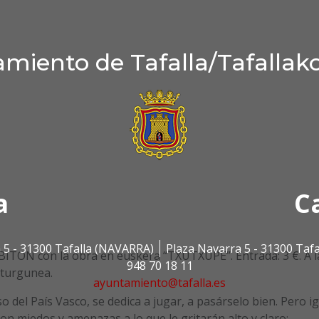
miento de Tafalla/Tafallak
a
C
 5 - 31300 Tafalla (NAVARRA)
Plaza Navarra 5 - 31300 Taf
ITON con la obra en euskera “TXUTXUPE”. Entrada: 3 €. A l
948 70 18 11
lturgunea.
ayuntamiento@tafalla.es
eso del País Vasco, se dedica a jugar, a pasárselo bien. Pero i
on miedos y amenazas a lo que le gritarán alto y claro: