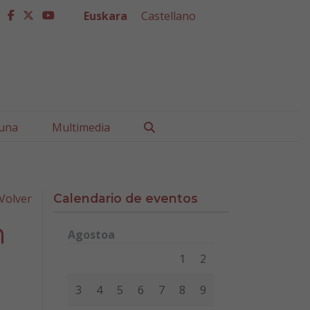
Euskara
Castellano
facebook
twitter
youtube
Buscar
una
Multimedia
Volver
Calendario de eventos
n
Agostoa
Lunes
Martes
Miércoles
Jueves
Viernes
Sábad
1
2
3
4
5
6
7
8
9