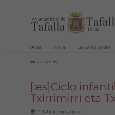
Ayuntamiento de Tafa
Ir al contenido
Udala
Kirola
Lekua eta Jendea
Bilatu:
Inicio
>
Eventos
[:es]Ciclo infan
Txirrimirri eta T
1970eko urtarrilak 1