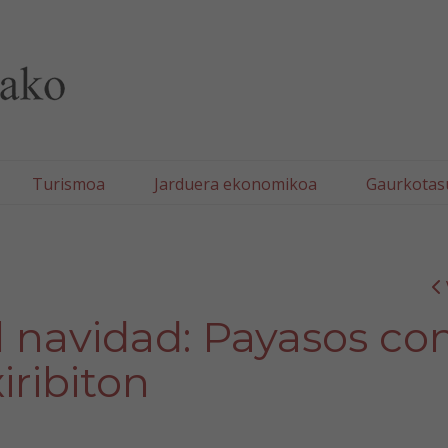
lla/Tafallako Udala
Turismoa
Jarduera ekonomikoa
Gaurkotas
til navidad: Payasos co
xiribiton