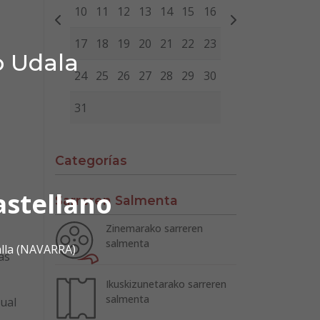
10
11
12
13
14
15
16
17
18
19
20
21
22
23
o Udala
24
25
26
27
28
29
30
31
Categorías
astellano
Sarreren Salmenta
Zinemarako sarreren
salmenta
alla (NAVARRA)
as
Ikuskizunetarako sarreren
salmenta
gual