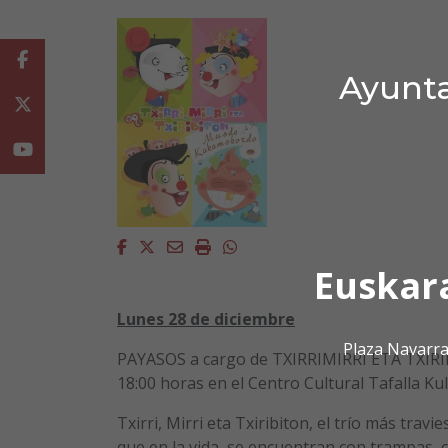
Facebook
Ayunta
Twitter
Youtube
Facebook
Twitter
Email
Imprimir
Whatsapp
Euskar
Lunes 28 de diciembre
Plaza Navarra
PAYASOS a cargo de TXIRRIMIRRI ETA TXIRIB
18:00 horas en el Centro Cultural Tafalla Ku
Txirri, Mirri eta Txiribiton, el trío más travi
que en la vida, se encuentran con trampas, c