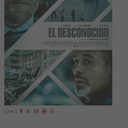
Facebook
Twitter
Email
Imprimir
Whatsapp
Cine
|