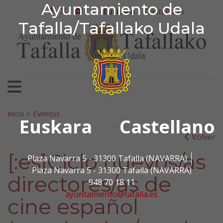
Ayuntamiento de Tafa
Ayuntamiento de
Ir al contenido
Euskara
Castellano
facebook
twitter
youtube
Tafalla/Tafallako Udala
Bilatu:
Inicio
>
Eventos
Euskara
Castellano
Volver
[:es]Ciclo nuevos/as
Plaza Navarra 5 - 31300 Tafalla (NAVARRA)
Plaza Navarra 5 - 31300 Tafalla (NAVARRA)
directores/as de
948 70 18 11
ayuntamiento@tafalla.es
cine español