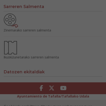
Sarreren Salmenta
Zinemarako sarreren salmenta
Ikuskizunetarako sarreren salmenta
Datozen ekitaldiak
Facebook
Twitter
Youtube
Ayuntamiento de Tafalla/Tafallako Udala
Legezko Abisua
Pribatutasun-abisua