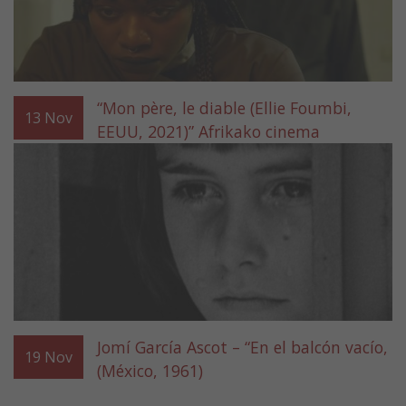
“Mon père, le diable (Ellie Foumbi,
13
Nov
EEUU, 2021)” Afrikako cinema
Jomí García Ascot – “En el balcón vacío,
19
Nov
(México, 1961)