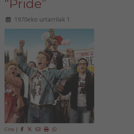
“Pride”
1970eko urtarrilak 1
Facebook
Twitter
Email
Imprimir
Whatsapp
Cine
|