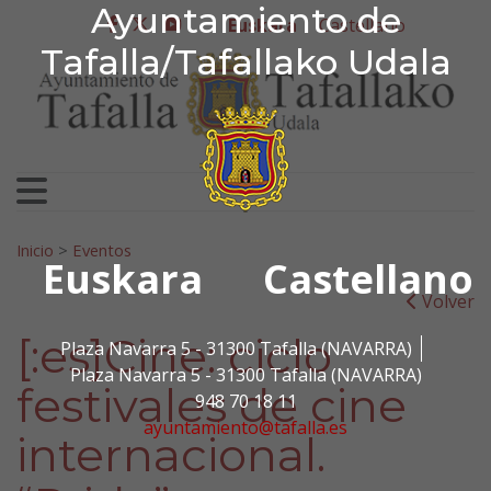
Ayuntamiento de Tafa
Ayuntamiento de
Ir al contenido
Euskara
Castellano
facebook
twitter
youtube
Tafalla/Tafallako Udala
Bilatu:
Inicio
>
Eventos
Euskara
Castellano
Volver
[:es]Cine: ciclo
Plaza Navarra 5 - 31300 Tafalla (NAVARRA)
Plaza Navarra 5 - 31300 Tafalla (NAVARRA)
festivales de cine
948 70 18 11
ayuntamiento@tafalla.es
internacional.