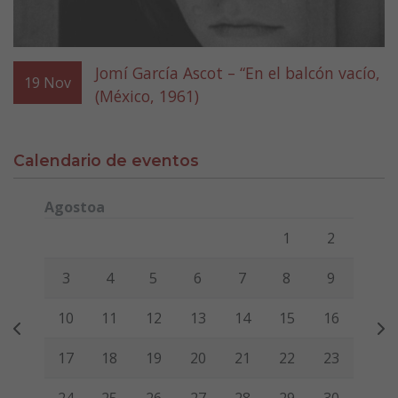
Jomí García Ascot – “En el balcón vacío,
19
Nov
(México, 1961)
Calendario de eventos
Agostoa
Lunes
Martes
Miércoles
Jueves
Viernes
Sábado
Domi
1
2
3
4
5
6
7
8
9
10
11
12
13
14
15
16
17
18
19
20
21
22
23