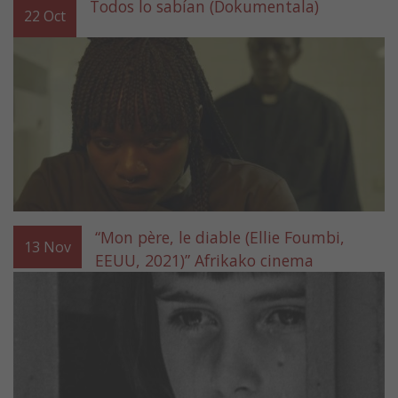
Todos lo sabían (Dokumentala)
22
Oct
“Mon père, le diable (Ellie Foumbi,
13
Nov
EEUU, 2021)” Afrikako cinema