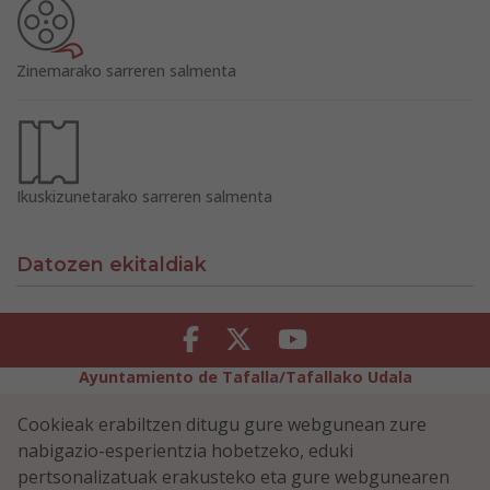
Zinemarako sarreren salmenta
Ikuskizunetarako sarreren salmenta
Datozen ekitaldiak
Facebook
Twitter
Youtube
Ayuntamiento de Tafalla/Tafallako Udala
Legezko Abisua
Pribatutasun-abisua
Cookieak erabiltzen ditugu gure webgunean zure
Erabilerreztasuna
Cookiei buruzko politika
nabigazio-esperientzia hobetzeko, eduki
Informazioaren Segurtasun-Politika
pertsonalizatuak erakusteko eta gure webgunearen
Plaza Navarra 5 - 31300 Tafalla (NAVARRA)
948 70 18 11