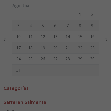
Agostoa
Lunes
Martes
Miércoles
Jueves
Viernes
Sábado
Domi
1
2
3
4
5
6
7
8
9
10
11
12
13
14
15
16
17
18
19
20
21
22
23
24
25
26
27
28
29
30
31
Categorías
Sarreren Salmenta