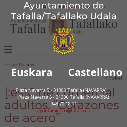
Ayuntamiento de Tafa
Ayuntamiento de
Ir al contenido
Euskara
Castellano
facebook
twitter
youtube
Tafalla/Tafallako Udala
Bilatu:
Inicio
>
Eventos
Euskara
Castellano
Volver
[:es]Cine comercial
Plaza Navarra 5 - 31300 Tafalla (NAVARRA)
Plaza Navarra 5 - 31300 Tafalla (NAVARRA)
adultos. “Corazones
948 70 18 11
ayuntamiento@tafalla.es
de acero”