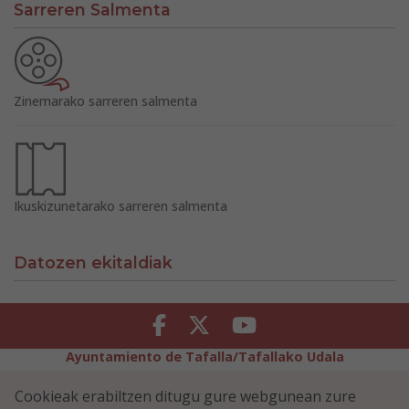
Sarreren Salmenta
Zinemarako sarreren salmenta
Ikuskizunetarako sarreren salmenta
Datozen ekitaldiak
Facebook
Twitter
Youtube
Ayuntamiento de Tafalla/Tafallako Udala
Legezko Abisua
Pribatutasun-abisua
Cookieak erabiltzen ditugu gure webgunean zure
Erabilerreztasuna
Cookiei buruzko politika