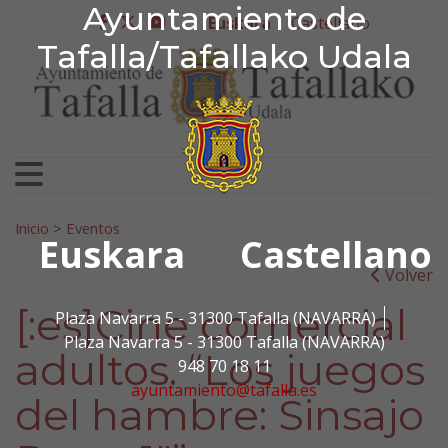
Ayuntamiento de Tafa
Ayuntamiento de
Ir al contenido
Euskara
Castellano
facebook
twitter
youtube
Tafalla/Tafallako Udala
Bilatu:
Inicio
>
Eventos
Euskara
Castellano
Volver
[:es]Cine comercial
Plaza Navarra 5 - 31300 Tafalla (NAVARRA)
Plaza Navarra 5 - 31300 Tafalla (NAVARRA)
adultos. “Los juegos
948 70 18 11
ayuntamiento@tafalla.es
del hambre: Sinsajo