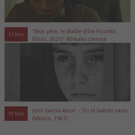
“Mon père, le diable (Ellie Foumbi,
13
Nov
EEUU, 2021)” Afrikako cinema
Jomí García Ascot – “En el balcón vacío,
19
Nov
(México, 1961)