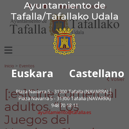
Ayuntamiento de Tafa
Ayuntamiento de
Ir al contenido
Euskara
Castellano
facebook
twitter
youtube
Tafalla/Tafallako Udala
Bilatu:
Inicio
>
Eventos
Euskara
Castellano
Volver
[:es]Cine comercial
Plaza Navarra 5 - 31300 Tafalla (NAVARRA)
Plaza Navarra 5 - 31300 Tafalla (NAVARRA)
adultos. “Los
948 70 18 11
ayuntamiento@tafalla.es
Juegos del