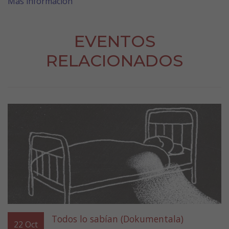
Más información
EVENTOS
RELACIONADOS
Todos lo sabían (Dokumentala)
22
Oct