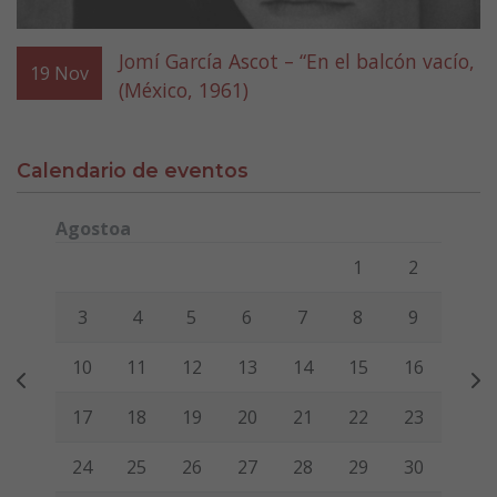
Jomí García Ascot – “En el balcón vacío,
19
Nov
(México, 1961)
Calendario de eventos
Agostoa
Lunes
Martes
Miércoles
Jueves
Viernes
Sábado
Domi
1
2
3
4
5
6
7
8
9
10
11
12
13
14
15
16
17
18
19
20
21
22
23
24
25
26
27
28
29
30