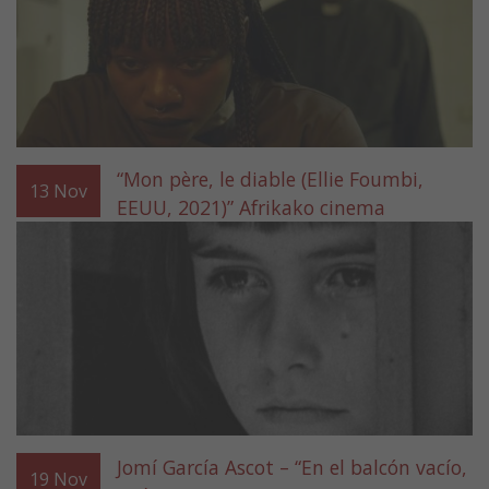
“Mon père, le diable (Ellie Foumbi,
13
Nov
EEUU, 2021)” Afrikako cinema
Jomí García Ascot – “En el balcón vacío,
19
Nov