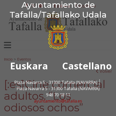
Ayuntamiento de Tafa
Ayuntamiento de
Ir al contenido
Euskara
Castellano
facebook
twitter
youtube
Tafalla/Tafallako Udala
Bilatu:
Inicio
>
Eventos
Euskara
Castellano
Volver
[:es]Cine comercial
Plaza Navarra 5 - 31300 Tafalla (NAVARRA)
Plaza Navarra 5 - 31300 Tafalla (NAVARRA)
adultos. “Los
948 70 18 11
ayuntamiento@tafalla.es
odiosos ochos”