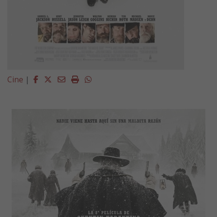
Facebook
Twitter
Email
Imprimir
Whatsapp
Cine
|