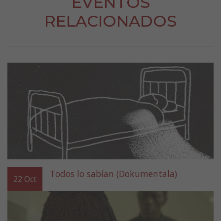
EVENTOS
RELACIONADOS
Todos lo sabían (Dokumentala)
22
Oct