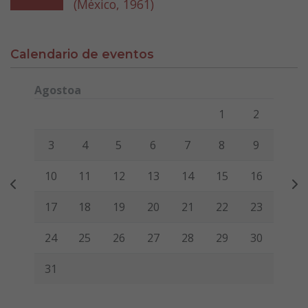
(México, 1961)
Calendario de eventos
Agostoa
Lunes
Martes
Miércoles
Jueves
Viernes
Sábado
Domi
1
2
3
4
5
6
7
8
9
10
11
12
13
14
15
16
17
18
19
20
21
22
23
24
25
26
27
28
29
30
31