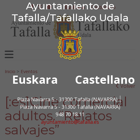
Ayuntamiento de Tafa
Ayuntamiento de
Ir al contenido
Euskara
Castellano
facebook
twitter
youtube
Tafalla/Tafallako Udala
Bilatu:
Inicio
>
Eventos
Euskara
Castellano
Volver
[:es]Cine comercial
Plaza Navarra 5 - 31300 Tafalla (NAVARRA)
Plaza Navarra 5 - 31300 Tafalla (NAVARRA)
adultos. “Relatos
948 70 18 11
ayuntamiento@tafalla.es
salvajes”