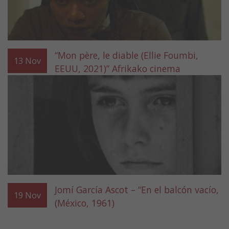
“Mon père, le diable (Ellie Foumbi,
13
Nov
EEUU, 2021)” Afrikako cinema
Jomí García Ascot – “En el balcón vacío,
19
Nov
(México, 1961)