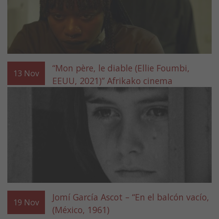
“Mon père, le diable (Ellie Foumbi,
13
Nov
EEUU, 2021)” Afrikako cinema
Jomí García Ascot – “En el balcón vacío,
19
Nov
(México, 1961)