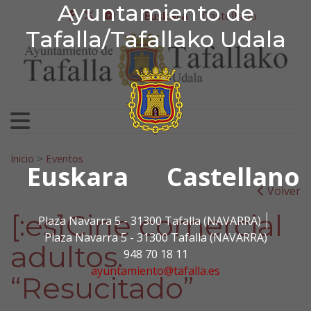
Ayuntamiento de Tafa
Ayuntamiento de
Ir al contenido
Euskara
Castellano
facebook
twitter
youtube
Tafalla/Tafallako Udala
Bilatu:
Inicio
>
Eventos
Euskara
Castellano
Volver
[:es]Cine comercial
Plaza Navarra 5 - 31300 Tafalla (NAVARRA)
Plaza Navarra 5 - 31300 Tafalla (NAVARRA)
adultos.
948 70 18 11
ayuntamiento@tafalla.es
“Resucitado”