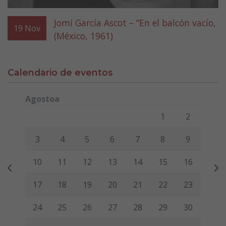
Jomí García Ascot – “En el balcón vacío,
19
Nov
(México, 1961)
Calendario de eventos
Agostoa
Lunes
Martes
Miércoles
Jueves
Viernes
Sábado
Domi
1
2
3
4
5
6
7
8
9
10
11
12
13
14
15
16
17
18
19
20
21
22
23
24
25
26
27
28
29
30