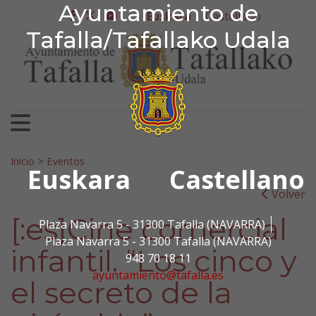
Ayuntamiento de Tafa
Ayuntamiento de
Ir al contenido
Euskara
Castellano
facebook
twitter
youtube
Tafalla/Tafallako Udala
Bilatu:
Inicio
>
Eventos
Euskara
Castellano
Volver
[:es]Cine comercial
Plaza Navarra 5 - 31300 Tafalla (NAVARRA)
Plaza Navarra 5 - 31300 Tafalla (NAVARRA)
infantil. “Los cinco y
948 70 18 11
ayuntamiento@tafalla.es
el secreto de la