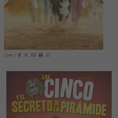
Facebook
Twitter
Email
Imprimir
Whatsapp
Cine
|