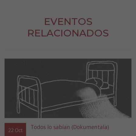
EVENTOS
RELACIONADOS
Todos lo sabían (Dokumentala)
22
Oct