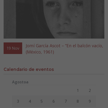
Jomí García Ascot – “En el balcón vacío,
19
Nov
(México, 1961)
Calendario de eventos
Agostoa
Lunes
Martes
Miércoles
Jueves
Viernes
Sábado
Domi
1
2
3
4
5
6
7
8
9