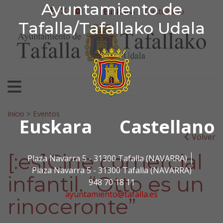
Ayuntamiento de Tafa
Ayuntamiento de
Ir al contenido
Euskara
Castellano
facebook
twitter
youtube
Tafalla/Tafallako Udala
Bilatu:
Inicio
>
Eventos
Euskara
Castellano
Volver
[:es]Cine comercial
Plaza Navarra 5 - 31300 Tafalla (NAVARRA)
Plaza Navarra 5 - 31300 Tafalla (NAVARRA)
infantil. “Otto es un
948 70 18 11
ayuntamiento@tafalla.es
rinoceronte”