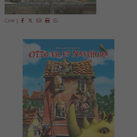
Facebook
Twitter
Email
Imprimir
Whatsapp
Cine
|