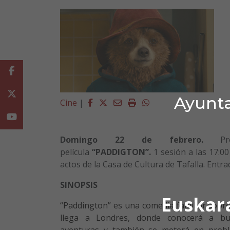
Facebook
Twitter
Ayunta
Facebook
Twitter
Email
Imprimir
Whatsapp
Cine
|
Youtube
Domingo 22 de febrero.
P
película
“PADDIGTON”.
1 sesión a
las 17:00
actos de la Casa de Cultura de Tafalla. Entrad
SINOPSIS
Euskar
“Paddington” es una comedia familiar sob
llega a Londres, donde conocerá a bu
aventuras y también se meterá en probl