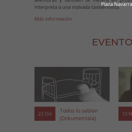
Plaza Navarra
interpreta a una malvada taxidermista.
Más información
EVENTO
Todos lo sabían
22
Oct
13
N
(Dokumentala)