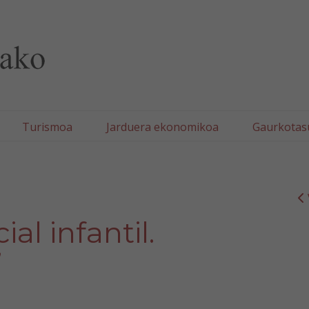
lla/Tafallako Udala
Turismoa
Jarduera ekonomikoa
Gaurkotas
al infantil.
”