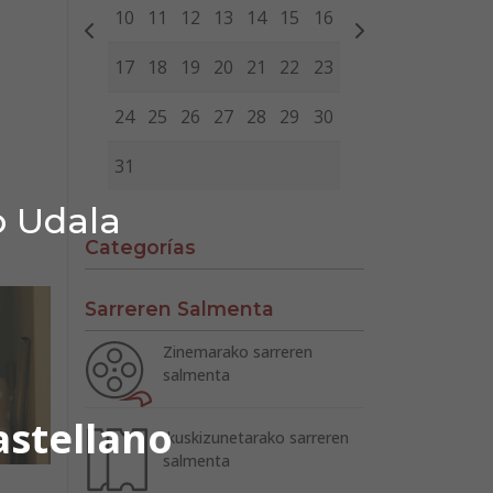
10
11
12
13
14
15
16
17
18
19
20
21
22
23
24
25
26
27
28
29
30
31
o Udala
Categorías
Sarreren Salmenta
Zinemarako sarreren
salmenta
astellano
Ikuskizunetarako sarreren
salmenta