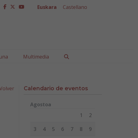
Euskara
Castellano
facebook
twitter
youtube
Buscar
una
Multimedia
Volver
Calendario de eventos
Agostoa
Lunes
Martes
Miércoles
Jueves
Viernes
Sábad
1
2
3
4
5
6
7
8
9