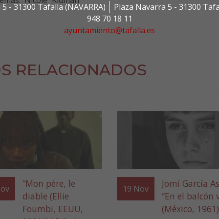
 5 - 31300 Tafalla (NAVARRA)
Plaza Navarra 5 - 31300 Taf
948 70 18 11
ayuntamiento@tafalla.es
S RELACIONADOS
“Mon père, le
Jomí García As
ov
19
Nov
diable (Ellie
“En el balcón 
Foumbi, EEUU,
(México, 1961)