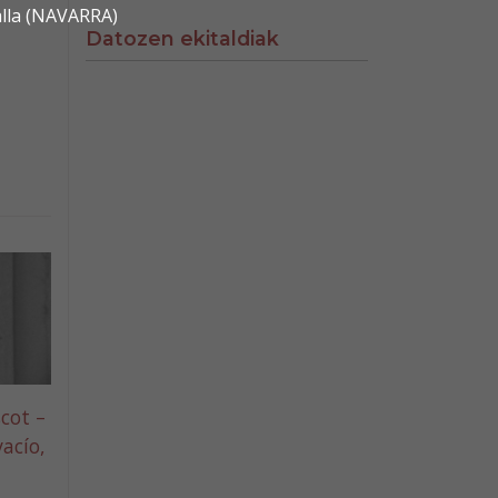
alla (NAVARRA)
Datozen ekitaldiak
cot –
vacío,