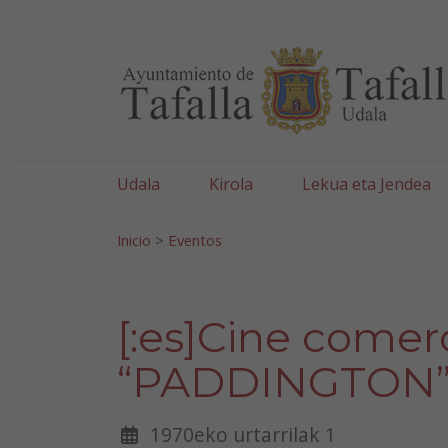
Ayuntamiento de Tafa
Ir al contenido
Udala
Kirola
Lekua eta Jendea
Bilatu:
Inicio
>
Eventos
[:es]Cine comerci
“PADDINGTON
1970eko urtarrilak 1