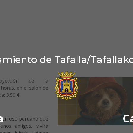
miento de Tafalla/Tafallak
royección de la
 horas, en el salón de
a: 3,50 €.
a
C
re un oso peruano que
enos amigos, vivirá
emas. Nicole Kidman