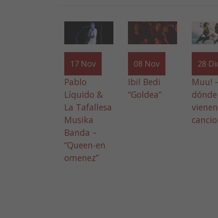
17
Nov
08
Nov
28
Di
Pablo
Ibil Bedi
Muu! –
Líquido &
“Goldea”
dónde
La Tafallesa
vienen
Musika
cancio
Banda –
“Queen-en
omenez”