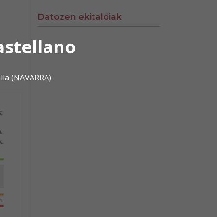
Datozen ekitaldiak
astellano
alla (NAVARRA)