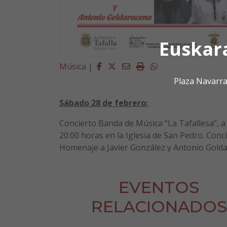
Euskar
Facebook
Twitter
Email
Imprimir
Whatsapp
Música
|
Plaza Navarra
Sábado 28 de febrero:
Concierto Banda de Música “La Tafallesa”, a 
20:00 horas en la Iglesia de San Pedro. Conc
Homenaje a Javier González y Antonio Golda
EVENTOS
RELACIONADOS