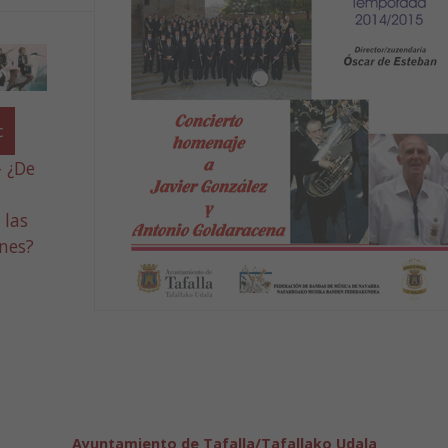
c
 ¿De
 las
nes?
Ayuntamiento de Tafalla/Tafallako Udala