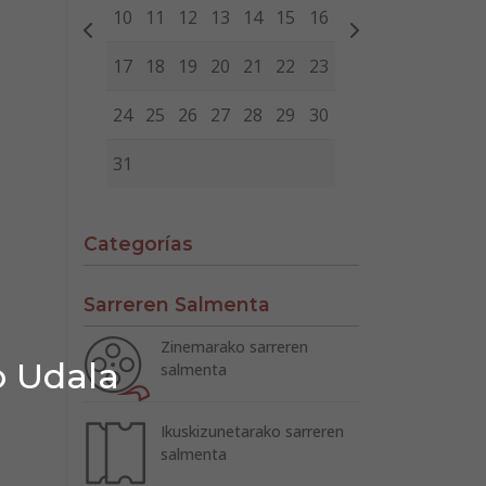
10
11
12
13
14
15
16
17
18
19
20
21
22
23
24
25
26
27
28
29
30
31
Categorías
Sarreren Salmenta
Zinemarako sarreren
o Udala
salmenta
Ikuskizunetarako sarreren
salmenta