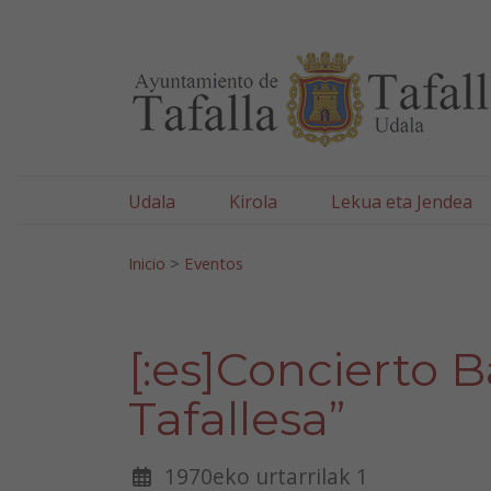
Ayuntamiento de Tafa
Ir al contenido
Udala
Kirola
Lekua eta Jendea
Bilatu:
Inicio
>
Eventos
[:es]Concierto 
Tafallesa”
1970eko urtarrilak 1