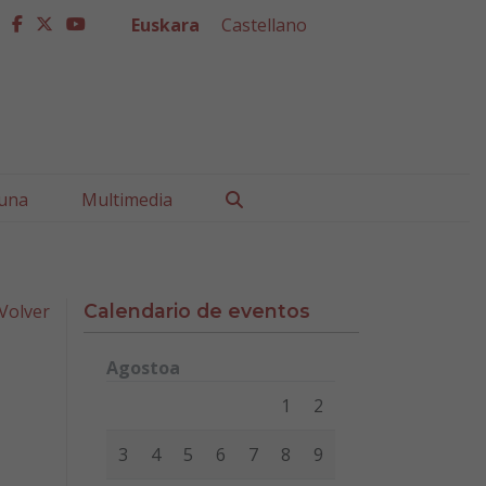
Euskara
Castellano
facebook
twitter
youtube
Buscar
una
Multimedia
Volver
Calendario de eventos
Agostoa
Lunes
Martes
Miércoles
Jueves
Viernes
Sábad
1
2
3
4
5
6
7
8
9