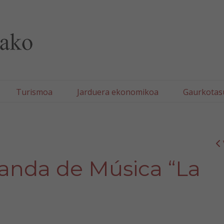
lla/Tafallako Udala
Turismoa
Jarduera ekonomikoa
Gaurkotas
Banda de Música “La