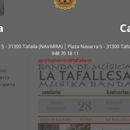
a
C
 5 - 31300 Tafalla (NAVARRA)
Plaza Navarra 5 - 31300 Taf
948 70 18 11
ayuntamiento@tafalla.es
las
ierto
racena.