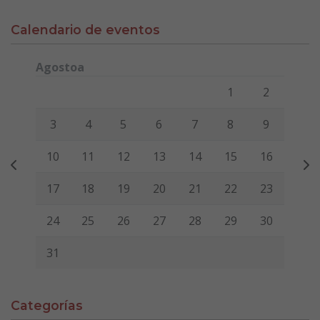
Calendario de eventos
Agostoa
Lunes
Martes
Miércoles
Jueves
Viernes
Sábado
Domi
1
2
3
4
5
6
7
8
9
10
11
12
13
14
15
16
17
18
19
20
21
22
23
24
25
26
27
28
29
30
31
Categorías