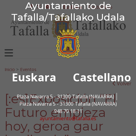
Ayuntamiento de Tafa
Ayuntamiento de
Ir al contenido
Euskara
Castellano
facebook
twitter
youtube
Tafalla/Tafallako Udala
Bilatu:
Inicio
>
Eventos
Euskara
Castellano
Volver
[:es]Exposición “El
Plaza Navarra 5 - 31300 Tafalla (NAVARRA)
Plaza Navarra 5 - 31300 Tafalla (NAVARRA)
Futuro empieza
948 70 18 11
ayuntamiento@tafalla.es
hoy, geroa gaur