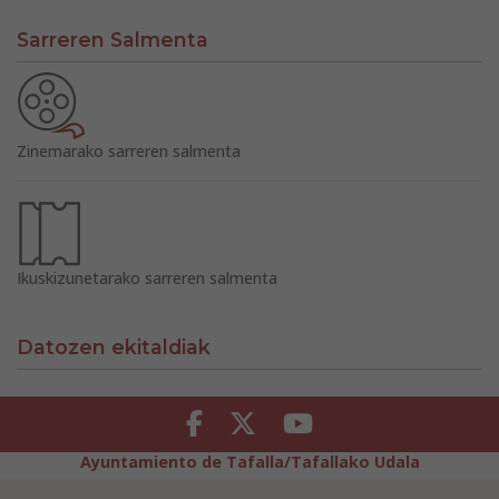
Sarreren Salmenta
Zinemarako sarreren salmenta
Ikuskizunetarako sarreren salmenta
Datozen ekitaldiak
Facebook
Twitter
Youtube
Ayuntamiento de Tafalla/Tafallako Udala
Legezko Abisua
Pribatutasun-abisua