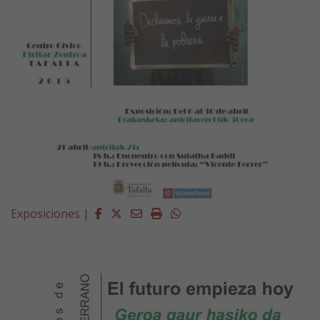
Facebook
Twitter
Email
Imprimir
Whatsapp
Exposiciones
|