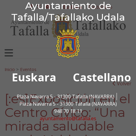
Ayuntamiento de Tafa
Ayuntamiento de
Ir al contenido
Euskara
Castellano
facebook
twitter
youtube
Tafalla/Tafallako Udala
Bilatu:
Inicio
>
Eventos
Euskara
Castellano
Volver
[:es]Exposición en el
Plaza Navarra 5 - 31300 Tafalla (NAVARRA)
Plaza Navarra 5 - 31300 Tafalla (NAVARRA)
Centro Cívico: “Una
948 70 18 11
ayuntamiento@tafalla.es
mirada saludable