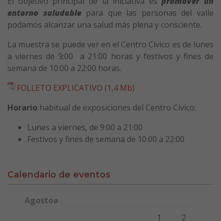
El objetivo principal de la iniciativa es
promover un
entorno saludable
para que las personas del valle
podamos alcanzar una salud más plena y consciente.
La muestra se puede ver en el Centro Cívico es de lunes
a viernes de 9:00 a 21:00 horas y festivos y fines de
semana de 10:00 a 22:00 horas.
FOLLETO EXPLICATIVO (1,4 Mb)
Horario
habitual de exposiciones del Centro Cívico:
Lunes a viernes, de 9:00 a 21:00
Festivos y fines de semana de 10:00 a 22:00
Calendario de eventos
Agostoa
Lunes
Martes
Miércoles
Jueves
Viernes
Sábado
Domi
1
2