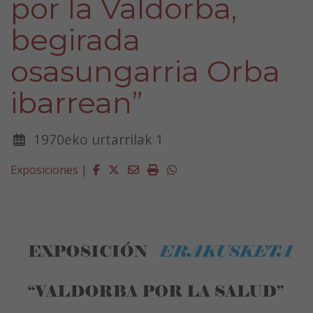
por la Valdorba,
begirada
osasungarria Orba
ibarrean”
1970eko urtarrilak 1
Facebook
Twitter
Email
Imprimir
Whatsapp
Exposiciones
|