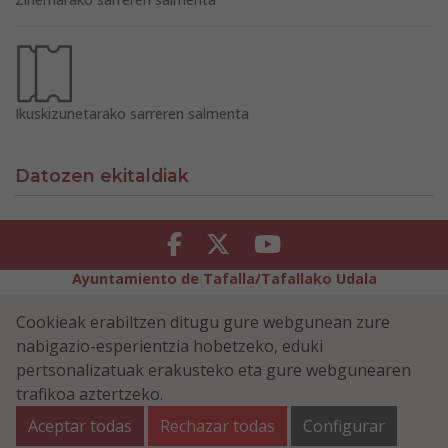
Ikuskizunetarako sarreren salmenta
Datozen ekitaldiak
Facebook
Twitter
Youtube
Ayuntamiento de Tafalla/Tafallako Udala
Legezko Abisua
Pribatutasun-abisua
Cookieak erabiltzen ditugu gure webgunean zure
Erabilerreztasuna
Cookiei buruzko politika
nabigazio-esperientzia hobetzeko, eduki
Informazioaren Segurtasun-Politika
pertsonalizatuak erakusteko eta gure webgunearen
Plaza Navarra 5 - 31300 Tafalla (NAVARRA)
948 70 18 11
trafikoa aztertzeko.
ayuntamiento@tafalla.es
Aceptar todas
Rechazar todas
Configurar