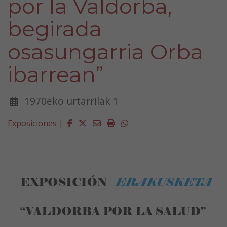
por la Valdorba,
begirada
osasungarria Orba
ibarrean”
1970eko urtarrilak 1
Facebook
Twitter
Email
Imprimir
Whatsapp
Exposiciones
|