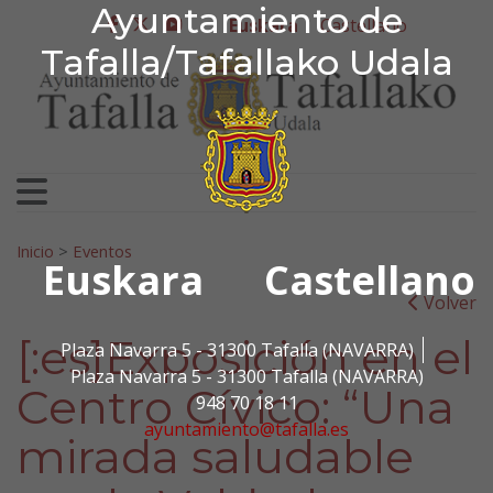
Ayuntamiento de Tafa
Ayuntamiento de
Ir al contenido
Euskara
Castellano
facebook
twitter
youtube
Tafalla/Tafallako Udala
Bilatu:
Inicio
>
Eventos
Euskara
Castellano
Volver
[:es]Exposición en el
Plaza Navarra 5 - 31300 Tafalla (NAVARRA)
Plaza Navarra 5 - 31300 Tafalla (NAVARRA)
Centro Cívico: “Una
948 70 18 11
ayuntamiento@tafalla.es
mirada saludable