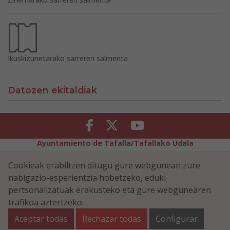
Ikuskizunetarako sarreren salmenta
Datozen ekitaldiak
Facebook
Twitter
Youtube
Ayuntamiento de Tafalla/Tafallako Udala
Legezko Abisua
Pribatutasun-abisua
Cookieak erabiltzen ditugu gure webgunean zure
Erabilerreztasuna
Cookiei buruzko politika
nabigazio-esperientzia hobetzeko, eduki
Informazioaren Segurtasun-Politika
pertsonalizatuak erakusteko eta gure webgunearen
Plaza Navarra 5 - 31300 Tafalla (NAVARRA)
948 70 18 11
trafikoa aztertzeko.
ayuntamiento@tafalla.es
Aceptar todas
Rechazar todas
Configurar