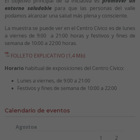
El objetivo principal de la iniciativa es
promover un
entorno saludable
para que las personas del valle
podamos alcanzar una salud más plena y consciente.
La muestra se puede ver en el Centro Cívico es de lunes
a viernes de 9:00 a 21:00 horas y festivos y fines de
semana de 10:00 a 22:00 horas.
FOLLETO EXPLICATIVO (1,4 Mb)
Horario
habitual de exposiciones del Centro Cívico:
Lunes a viernes, de 9:00 a 21:00
Festivos y fines de semana de 10:00 a 22:00
Calendario de eventos
Agostoa
Lunes
Martes
Miércoles
Jueves
Viernes
Sábado
Domi
1
2