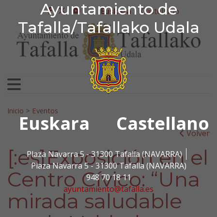
Ayuntamiento de Tafa
Ayuntamiento de
Ir al contenido
Euskara
Castellano
facebook
twitter
youtube
Tafalla/Tafallako Udala
Bilatu:
Inicio
>
Eventos
Euskara
Castellano
Volver
[:es]Exposición en el
Plaza Navarra 5 - 31300 Tafalla (NAVARRA)
Plaza Navarra 5 - 31300 Tafalla (NAVARRA)
Centro Cívico: “Una
948 70 18 11
ayuntamiento@tafalla.es
mirada saludable