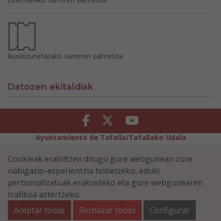
Ikuskizunetarako sarreren salmenta
Datozen ekitaldiak
Facebook
Twitter
Youtube
Ayuntamiento de Tafalla/Tafallako Udala
Legezko Abisua
Pribatutasun-abisua
Cookieak erabiltzen ditugu gure webgunean zure
Erabilerreztasuna
Cookiei buruzko politika
nabigazio-esperientzia hobetzeko, eduki
Informazioaren Segurtasun-Politika
pertsonalizatuak erakusteko eta gure webgunearen
Plaza Navarra 5 - 31300 Tafalla (NAVARRA)
948 70 18 11
trafikoa aztertzeko.
ayuntamiento@tafalla.es
Aceptar todas
Rechazar todas
Configurar