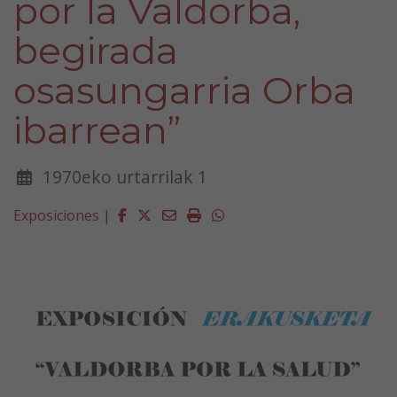
por la Valdorba,
begirada
osasungarria Orba
ibarrean”
1970eko urtarrilak 1
Facebook
Twitter
Email
Imprimir
Whatsapp
Exposiciones
|