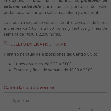
El objetivo principal de la iniciativa es
promover un
entorno saludable
para que las personas del valle
podamos alcanzar una salud más plena y consciente.
La muestra se puede ver en el Centro Cívico es de lunes
a viernes de 9:00 a 21:00 horas y festivos y fines de
semana de 10:00 a 22:00 horas.
FOLLETO EXPLICATIVO (1,4 Mb)
Horario
habitual de exposiciones del Centro Cívico:
Lunes a viernes, de 9:00 a 21:00
Festivos y fines de semana de 10:00 a 22:00
Calendario de eventos
Agostoa
Lunes
Martes
Miércoles
Jueves
Viernes
Sábado
Domi
1
2