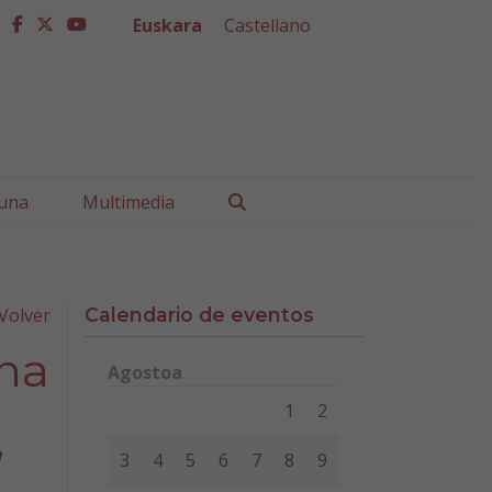
Euskara
Castellano
facebook
twitter
youtube
Buscar
una
Multimedia
Volver
Calendario de eventos
Una
Agostoa
Lunes
Martes
Miércoles
Jueves
Viernes
Sábad
1
2
”
3
4
5
6
7
8
9