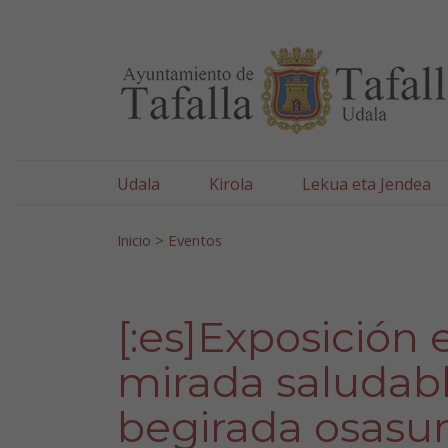
Ayuntamiento de Tafa
Ir al contenido
Udala
Kirola
Lekua eta Jendea
Bilatu:
Inicio
>
Eventos
[:es]Exposición 
mirada saludabl
begirada osasun