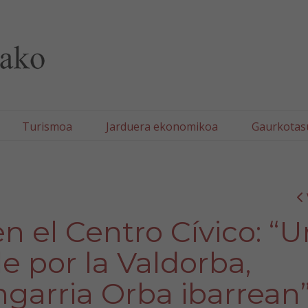
lla/Tafallako Udala
Turismoa
Jarduera ekonomikoa
Gaurkotas
en el Centro Cívico: “
e por la Valdorba,
garria Orba ibarrean