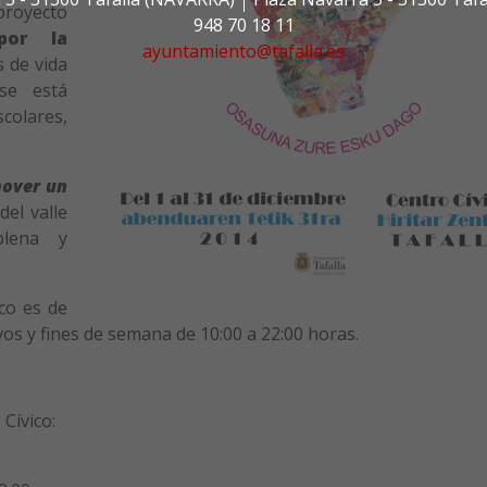
royecto
948 70 18 11
por la
ayuntamiento@tafalla.es
s de vida
se está
colares,
over un
el valle
lena y
co es de
vos y fines de semana de 10:00 a 22:00 horas.
Cívico: