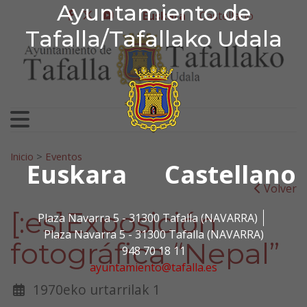
Ayuntamiento de Tafa
Ayuntamiento de
Ir al contenido
Euskara
Castellano
facebook
twitter
youtube
Tafalla/Tafallako Udala
Bilatu:
Inicio
>
Eventos
Euskara
Castellano
Volver
[:es]Exposición
Plaza Navarra 5 - 31300 Tafalla (NAVARRA)
Plaza Navarra 5 - 31300 Tafalla (NAVARRA)
fotográfica “Nepal”
948 70 18 11
ayuntamiento@tafalla.es
1970eko urtarrilak 1