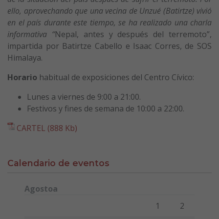
ello, aprovechando que una vecina de Unzué (Batirtze) vivió
en el país durante este tiempo, se ha realizado una charla
informativa “
Nepal, antes y después del terremoto”,
impartida por Batirtze Cabello e Isaac Corres, de SOS
Himalaya.
Horario
habitual de exposiciones del Centro Cívico:
Lunes a viernes de 9:00 a 21:00.
Festivos y fines de semana de 10:00 a 22:00.
CARTEL (888 Kb)
Calendario de eventos
Agostoa
Lunes
Martes
Miércoles
Jueves
Viernes
Sábado
Domi
1
2