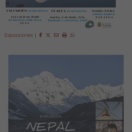
Facebook
Twitter
Email
Imprimir
Whatsapp
Exposiciones
|