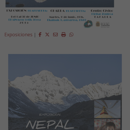
Facebook
Twitter
Email
Imprimir
Whatsapp
Exposiciones
|