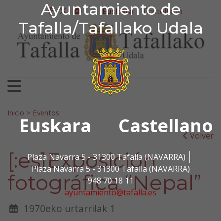
Ayuntamiento de Tafa
Ayuntamiento de
Ir al contenido
Euskara
Castellano
facebook
twitter
youtube
Tafalla/Tafallako Udala
Bilatu:
Inicio
>
Eventos
Euskara
Castellano
Volver
[:es]Exposición
Plaza Navarra 5 - 31300 Tafalla (NAVARRA)
Plaza Navarra 5 - 31300 Tafalla (NAVARRA)
fotográfica “Nepal”
948 70 18 11
ayuntamiento@tafalla.es
1970eko urtarrilak 1