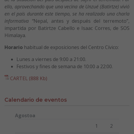
ello, aprovechando que una vecina de Unzué (Batirtze) vivió
en el país durante este tiempo, se ha realizado una charla
informativa “
Nepal, antes y después del terremoto”,
impartida por Batirtze Cabello e Isaac Corres, de SOS
Himalaya.
Horario
habitual de exposiciones del Centro Cívico:
Lunes a viernes de 9:00 a 21:00.
Festivos y fines de semana de 10:00 a 22:00.
CARTEL (888 Kb)
Calendario de eventos
Agostoa
Lunes
Martes
Miércoles
Jueves
Viernes
Sábado
Domi
1
2