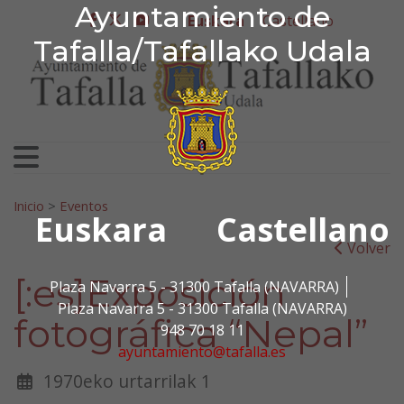
Ayuntamiento de Tafa
Ayuntamiento de
Ir al contenido
Euskara
Castellano
facebook
twitter
youtube
Tafalla/Tafallako Udala
Bilatu:
Inicio
>
Eventos
Euskara
Castellano
Volver
[:es]Exposición
Plaza Navarra 5 - 31300 Tafalla (NAVARRA)
Plaza Navarra 5 - 31300 Tafalla (NAVARRA)
fotográfica “Nepal”
948 70 18 11
ayuntamiento@tafalla.es
1970eko urtarrilak 1