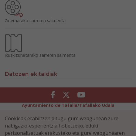
Zinemarako sarreren salmenta
Ikuskizunetarako sarreren salmenta
Datozen ekitaldiak
Facebook
Twitter
Youtube
Ayuntamiento de Tafalla/Tafallako Udala
Legezko Abisua
Pribatutasun-abisua
Cookieak erabiltzen ditugu gure webgunean zure
Erabilerreztasuna
Cookiei buruzko politika
nabigazio-esperientzia hobetzeko, eduki
Informazioaren Segurtasun-Politika
pertsonalizatuak erakusteko eta gure webgunearen
Plaza Navarra 5 - 31300 Tafalla (NAVARRA)
948 70 18 11