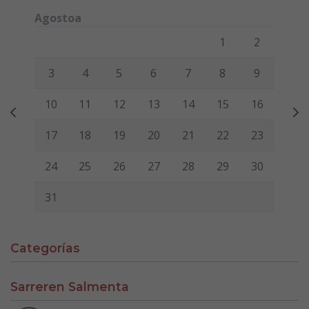
Agostoa
Lunes
Martes
Miércoles
Jueves
Viernes
Sábado
Domi
1
2
3
4
5
6
7
8
9
10
11
12
13
14
15
16
17
18
19
20
21
22
23
24
25
26
27
28
29
30
31
Categorías
Sarreren Salmenta