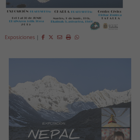
Facebook
Twitter
Email
Imprimir
Whatsapp
Exposiciones
|