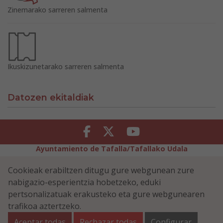
Zinemarako sarreren salmenta
Ikuskizunetarako sarreren salmenta
Datozen ekitaldiak
Facebook
Twitter
Youtube
Ayuntamiento de Tafalla/Tafallako Udala
Legezko Abisua
Pribatutasun-abisua
Cookieak erabiltzen ditugu gure webgunean zure
Erabilerreztasuna
Cookiei buruzko politika
nabigazio-esperientzia hobetzeko, eduki
Informazioaren Segurtasun-Politika
pertsonalizatuak erakusteko eta gure webgunearen
Plaza Navarra 5 - 31300 Tafalla (NAVARRA)
948 70 18 11
trafikoa aztertzeko.
ayuntamiento@tafalla.es
Aceptar todas
Rechazar todas
Configurar