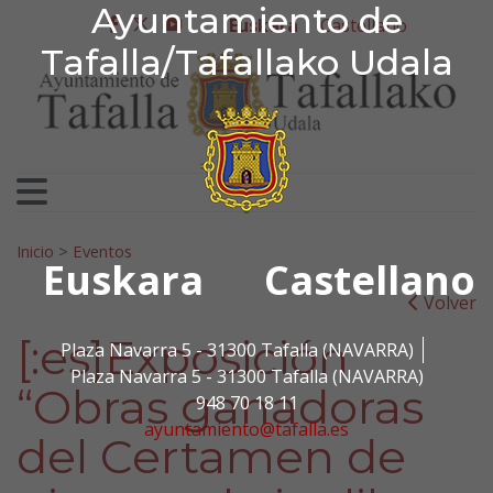
Ayuntamiento de Tafa
Ayuntamiento de
Ir al contenido
Euskara
Castellano
facebook
twitter
youtube
Tafalla/Tafallako Udala
Bilatu:
Inicio
>
Eventos
Euskara
Castellano
Volver
[:es]Exposición
Plaza Navarra 5 - 31300 Tafalla (NAVARRA)
Plaza Navarra 5 - 31300 Tafalla (NAVARRA)
“Obras ganadoras
948 70 18 11
ayuntamiento@tafalla.es
del Certamen de