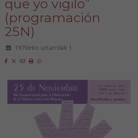
que yo vigilo”
(programación
25N)
1970eko urtarrilak 1
Facebook
Twitter
Email
Imprimir
Whatsapp