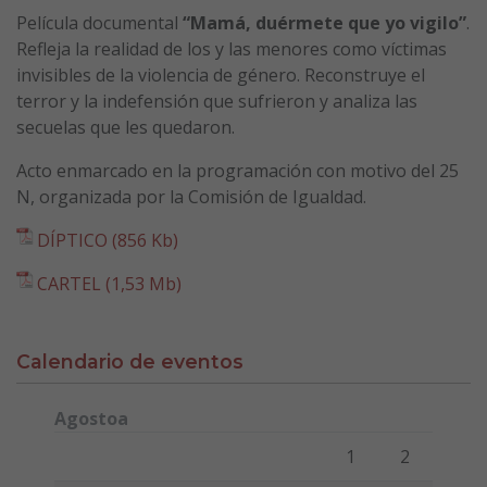
Película documental
“Mamá, duérmete que yo vigilo”
.
Refleja la realidad de los y las menores como víctimas
invisibles de la violencia de género. Reconstruye el
terror y la indefensión que sufrieron y analiza las
secuelas que les quedaron.
Acto enmarcado en la programación con motivo del 25
N, organizada por la Comisión de Igualdad.
DÍPTICO (856 Kb)
CARTEL (1,53 Mb)
Calendario de eventos
Agostoa
Lunes
Martes
Miércoles
Jueves
Viernes
Sábado
Domi
1
2