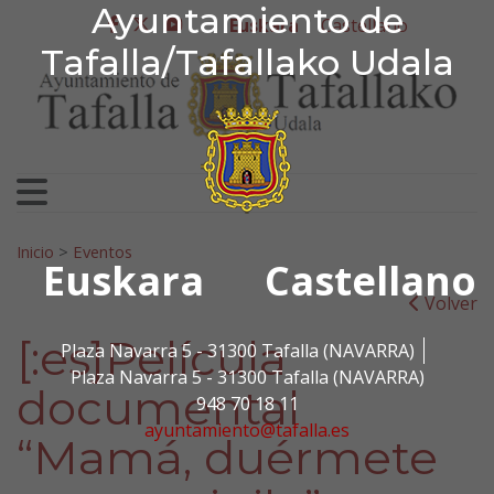
Ayuntamiento de Tafa
Ayuntamiento de
Ir al contenido
Euskara
Castellano
facebook
twitter
youtube
Tafalla/Tafallako Udala
Bilatu:
Inicio
>
Eventos
Euskara
Castellano
Volver
[:es]Película
Plaza Navarra 5 - 31300 Tafalla (NAVARRA)
Plaza Navarra 5 - 31300 Tafalla (NAVARRA)
documental
948 70 18 11
ayuntamiento@tafalla.es
“Mamá, duérmete