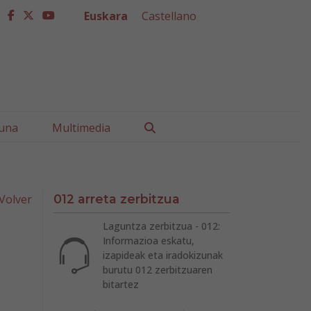
Euskara
Castellano
facebook
twitter
youtube
Buscar
una
Multimedia
Volver
012 arreta zerbitzua
Laguntza zerbitzua - 012:
Informazioa eskatu,
izapideak eta iradokizunak
burutu 012 zerbitzuaren
bitartez