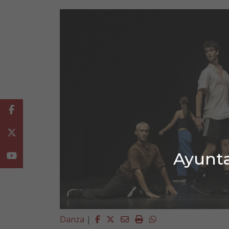
Facebook
Twitter
Ayunta
Youtube
Facebook
Twitter
Email
Imprimir
Whatsapp
Danza
|