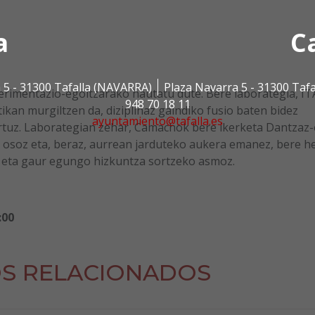
a
C
 5 - 31300 Tafalla (NAVARRA)
Plaza Navarra 5 - 31300 Taf
imentazio-egoitzarako hautatu dute. Bere laborategia, IT
948 70 18 11
kan murgiltzen da, diziplinaz gaindiko fusio baten bidez
ayuntamiento@tafalla.es
tuz. Laborategian zehar, Camachok bere ikerketa Dantzaz
a osoz eta, beraz, aurrean jarduteko aukera emanez, bere h
o eta gaur egungo hizkuntza sortzeko asmoz.
:00
S RELACIONADOS