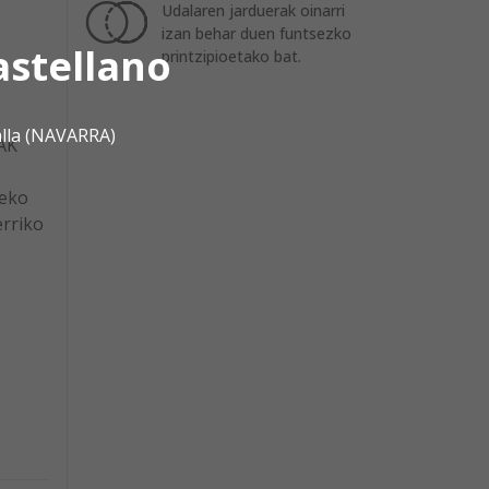
Udalaren jarduerak oinarri
izan behar duen funtsezko
astellano
printzipioetako bat.
alla (NAVARRA)
AK
-eko
erriko