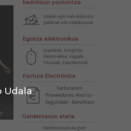
Iradokizun postontzia
Udalari egin nahi dizkiozun
galderak edo iradokizunak
Egoitza elektronikoa
Izapideak, Erregistro
Elektronikoa, Iragarki
Ofizialak, Espedienteak
Factura Electrónica
Facturación
o Udala
Proveedores: Ahorro -
Seguridad - Beneficios
Gardentasun ataria
Gardentasuna da gure