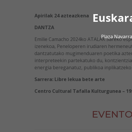
Euskar
Apirilak 24 azteazkena
DANTZA
Plaza Navarra
Emilie Camacho 2024ko ATALAK Sareko esper
izenekoa, Peneloperen irudiaren hermeneuti
dantzatutako mugimenduaren poetika azter
interpreteekin partekatuko du, kontzientzi
energia bereganatuz, publikoa inplikatzek
Sarrera: Libre lekua bete arte
Centro Cultural Tafalla Kulturgunea – 19
EVENTO