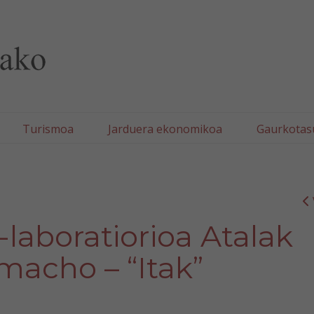
lla/Tafallako Udala
Turismoa
Jarduera ekonomikoa
Gaurkotas
laboratiorioa Atalak
macho – “Itak”