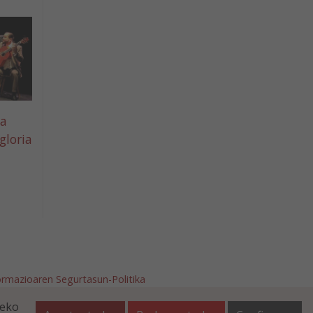
ía
gloria
ormazioaren Segurtasun-Politika
afalla.es
teko