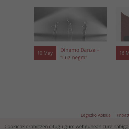
Dinamo Danza –
10
May
16
M
“Luz negra”
Legezko Abisua
Pribat
Plaza Nav
Cookieak erabiltzen ditugu gure webgunean zure nabigaz