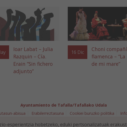
Ioar Labat – Julia
Choni compañ
ay
16
Dic
Razquin – Cía.
flamenca – “La 
Erain “Sin fichero
de mi mare”
adjunto”
Ayuntamiento de Tafalla/Tafallako Udala
utasun-abisua
Erabilerreztasuna
Cookiei buruzko politika
Inf
arra 5 - 31300 Tafalla (NAVARRA)
948 70 18 11
ayuntamiento@t
io-esperientzia hobetzeko, eduki pertsonalizatuak erakus