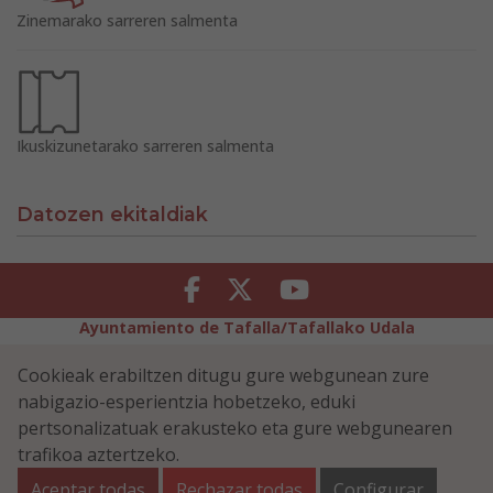
Zinemarako sarreren salmenta
Ikuskizunetarako sarreren salmenta
Datozen ekitaldiak
Facebook
Twitter
Youtube
Ayuntamiento de Tafalla/Tafallako Udala
Legezko Abisua
Pribatutasun-abisua
Cookieak erabiltzen ditugu gure webgunean zure
Erabilerreztasuna
Cookiei buruzko politika
nabigazio-esperientzia hobetzeko, eduki
Informazioaren Segurtasun-Politika
pertsonalizatuak erakusteko eta gure webgunearen
Plaza Navarra 5 - 31300 Tafalla (NAVARRA)
948 70 18 11
trafikoa aztertzeko.
ayuntamiento@tafalla.es
Aceptar todas
Rechazar todas
Configurar