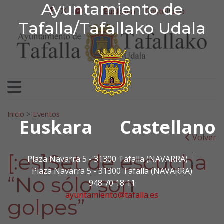
Ayuntamiento de Tafa
Ayuntamiento de
Ir al contenido
Euskara
Castellano
facebook
twitter
youtube
Tafalla/Tafallako Udala
Bilatu:
Inicio
>
Eventos
Euskara
Castellano
Volver
[:es]Set de escucha
Plaza Navarra 5 - 31300 Tafalla (NAVARRA)
Plaza Navarra 5 - 31300 Tafalla (NAVARRA)
“No sólo son
948 70 18 11
ayuntamiento@tafalla.es
golpes”