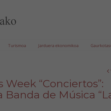
lla/Tafallako Udala
Turismoa
Jarduera ekonomikoa
Gaurkotas
ss Week “Conciertos”:
a Banda de Música “L