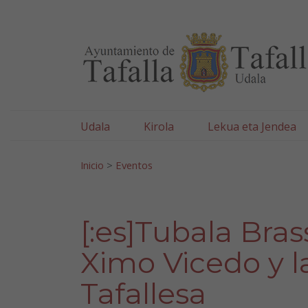
Ayuntamiento de Tafa
Ir al contenido
Udala
Kirola
Lekua eta Jendea
Bilatu:
Inicio
>
Eventos
[:es]Tubala Bra
Ximo Vicedo y l
Tafallesa