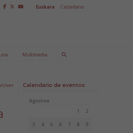
Euskara
Castellano
facebook
twitter
youtube
Buscar
una
Multimedia
Volver
Calendario de eventos
Agostoa
Lunes
Martes
Miércoles
Jueves
Viernes
Sábad
a
1
2
3
4
5
6
7
8
9