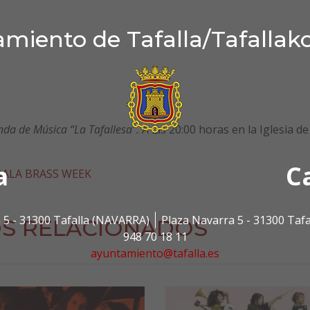
miento de Tafalla/Tafallak
da de Música “La Tafallesa”.
A las 20:00 horas en la Iglesia d
a
C
ALA BRASS WEEK
 5 - 31300 Tafalla (NAVARRA)
Plaza Navarra 5 - 31300 Taf
S RELACIONADOS
948 70 18 11
ayuntamiento@tafalla.es