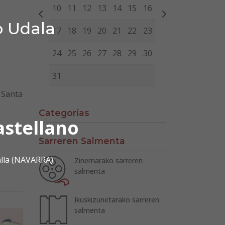
10
11
12
13
14
15
16
o Udala
17
18
19
20
21
22
23
24
25
26
27
28
29
30
31
e Santa
Categorías
astellano
Sarreren Salmenta
alla (NAVARRA)
Zinemarako sarreren
salmenta
Ikuskizunetarako sarreren
salmenta