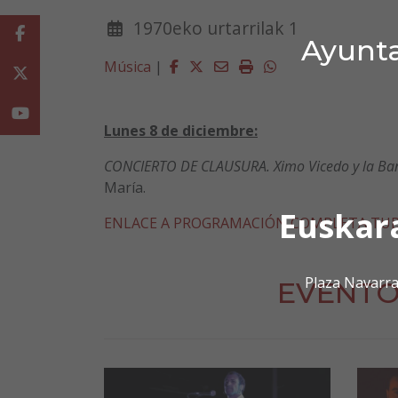
1970eko urtarrilak 1
Facebook
Ayunta
Facebook
Twitter
Email
Imprimir
Whatsapp
Música
|
Twitter
Youtube
Lunes 8 de diciembre:
CONCIERTO DE CLAUSURA. Ximo Vicedo y la Ban
María.
Euskar
ENLACE A PROGRAMACIÓN COMPLETA TUB
Plaza Navarra
EVENTO