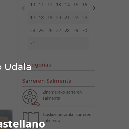
10
11
12
13
14
15
16
17
18
19
20
21
22
23
24
25
26
27
28
29
30
31
o Udala
Categorías
Sarreren Salmenta
Zinemarako sarreren
salmenta
Ikuskizunetarako sarreren
astellano
salmenta