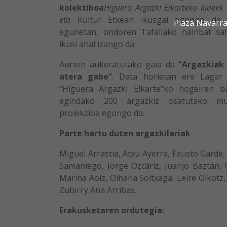
kolektiboa
Higuera Argazki Elkarteko kideek
eta
Kultur Etxean ikusgai egongo da 
Plaza Navarra
egunetan, ondoren Tafallako hainbat sal
ikusi ahal izango da.
Aurten aukeratutako gaia da
“Argazkiak
atera gabe”
. Data horietan ere Lagar
“Higuera Argazki Elkarte”ko hogeiren b
egindako 200 argazkiz osatutako mul
proiekzioa egongo da.
Parte hartu duten argazkilariak
Miguel Arrastia, Atxu Ayerra, Fausto Garde, 
Samaniego, Jorge Ozcáriz, Juanjo Baztán, 
Marina Aoiz, Oihana Soltxaga, Leire Olkotz,
Zubiri y Ana Arribas.
Erakusketaren ordutegia: