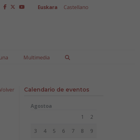
Euskara
Castellano
facebook
twitter
youtube
Buscar
una
Multimedia
Volver
Calendario de eventos
Agostoa
Lunes
Martes
Miércoles
Jueves
Viernes
Sábad
1
2
3
4
5
6
7
8
9