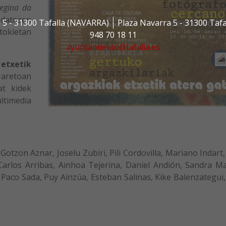
 egina da
datozen
 5 - 31300 Tafalla (NAVARRA)
Plaza Navarra 5 - 31300 Taf
tokietan
948 70 18 11
ayuntamiento@tafalla.es
 etxetik
 aretoan
at kidek
timedia
Gotzon Aznar, Joselu Zubiri, Pili Cordovilla, Mariano Indart,
Carlos Arribas, Ainhoa Tejerina, Daniel Andión, Sandra Ma
 Paco Sada, Puy Ainzúa, Esteban Salinas, Kike Balenzategui,