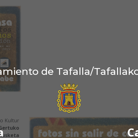
miento de Tafalla/Tafallak
ko Kultur
Gertuko
a
C
kusketa