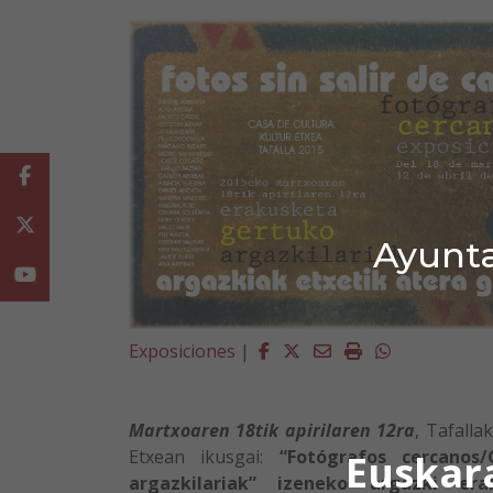
Facebook
Twitter
Ayunta
Youtube
Facebook
Twitter
Email
Imprimir
Whatsapp
Exposiciones
|
Martxoaren 18tik apirilaren 12ra
, Tafalla
Etxean ikusgai:
“Fotógrafos cercanos/
Euskar
argazkilariak”
izeneko argazki era