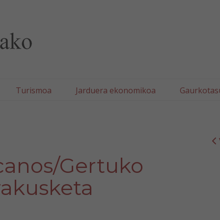
lla/Tafallako Udala
Turismoa
Jarduera ekonomikoa
Gaurkotas
rcanos/Gertuko
erakusketa