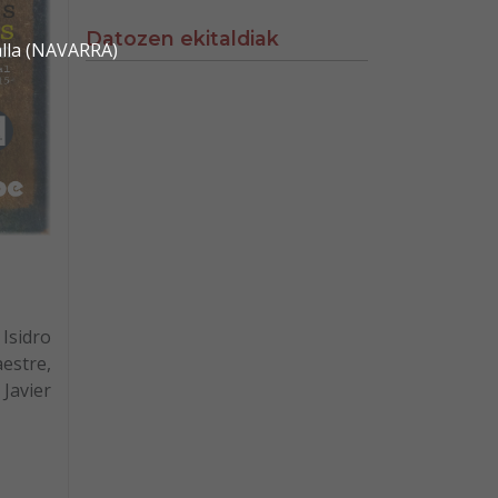
Datozen ekitaldiak
alla (NAVARRA)
 Isidro
estre,
 Javier