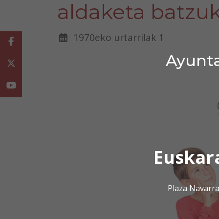
aldaketa batzu
1970eko urtarrilak 1
Facebook
Ayunta
Twitter
Youtube
Euskar
Plaza Navarra