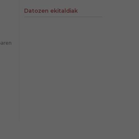
Datozen ekitaldiak
oaren