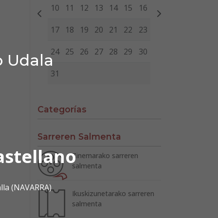
10
11
12
13
14
15
16
17
18
19
20
21
22
23
24
25
26
27
28
29
30
o Udala
31
Categorías
Sarreren Salmenta
astellano
Zinemarako sarreren
salmenta
alla (NAVARRA)
Ikuskizunetarako sarreren
salmenta