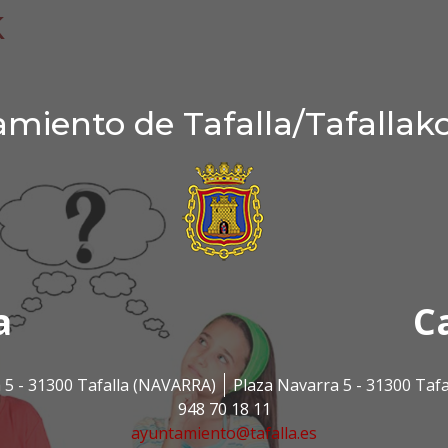
k
miento de Tafalla/Tafallak
a
C
 5 - 31300 Tafalla (NAVARRA)
Plaza Navarra 5 - 31300 Taf
948 70 18 11
ayuntamiento@tafalla.es