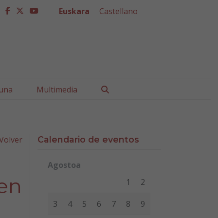
Euskara
Castellano
facebook
twitter
youtube
Buscar
una
Multimedia
Volver
Calendario de eventos
Agostoa
Lunes
Martes
Miércoles
Jueves
Viernes
Sábad
en
1
2
3
4
5
6
7
8
9