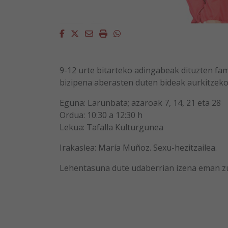
Facebook
Twitter
Email
Imprimir
Whatsapp
9-12 urte bitarteko adingabeak dituzten fa
bizipena aberasten duten bideak aurkitzeko
Eguna: Larunbata; azaroak 7, 14, 21 eta 28
Ordua: 10:30 a 12:30 h
Lekua: Tafalla Kulturgunea
Irakaslea: María Muñoz. Sexu-hezitzailea.
Lehentasuna dute udaberrian izena eman z