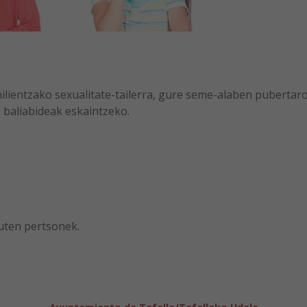
milientzako sexualitate-tailerra, gure seme-alaben pubertar
 baliabideak eskaintzeko.
uten pertsonek.