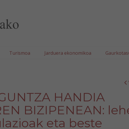
lla/Tafallako Udala
Turismoa
Jarduera ekonomikoa
Gaurkotas
AGUNTZA HANDIA
N BIZIPENEAN: leh
ulazioak eta beste