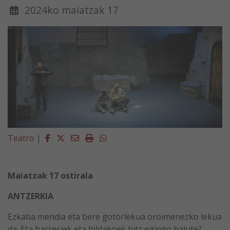
2024ko maiatzak 17
Facebook
Twitter
Email
Imprimir
Whatsapp
Teatro
|
Maiatzak 17 ostirala
ANTZERKIA
Ezkaba mendia eta bere gotorlekua oroimenezko lekua
da. Eta harresiek eta hildakoek hitz egingo balute?