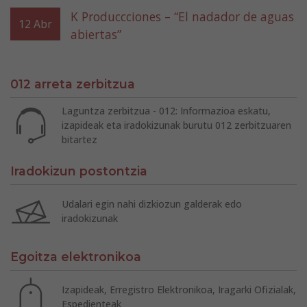
K Produccciones – “El nadador de aguas
12
Abr
abiertas”
012 arreta zerbitzua
Laguntza zerbitzua - 012: Informazioa eskatu,
izapideak eta iradokizunak burutu 012 zerbitzuaren
bitartez
Iradokizun postontzia
Udalari egin nahi dizkiozun galderak edo
iradokizunak
Egoitza elektronikoa
Izapideak, Erregistro Elektronikoa, Iragarki Ofizialak,
Espedienteak