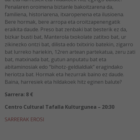
Penalaren oroimena biztanle bakoitzarena da,
familiena, historiarena, itxaropenena eta ilusioena.
Bere hormak, bere arropa eta oroitzapenengatik
eraikita daude. Preso bat zenbaki bat besterik ez da,
bizkar busti bat, Manterola txokolate zatitxo bat, ur
zikinezko ontzi bat, dilista edo txitxirio batekin, zigarro
bat lurreko hariekin, 12ren artean partekatua, zeru zati
bat, matxinada bat, gutun anputatu bat eta
abitaminosiak edo “bihotz-geldialdiak” eragindako
heriotza bat. Hormak eta hezurrak baino ez daude.
Baina, harresiek eta hildakoek hitz eginen balute?
Sarrera: 8 €
Centro Cultural Tafalla Kulturgunea – 20:30
SARRERAK EROSI