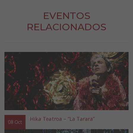
EVENTOS
RELACIONADOS
Hika Teatroa – “La Tarara”
08
Oct