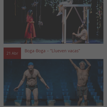
Boga-Boga – “Llueven vacas”
21
Abr