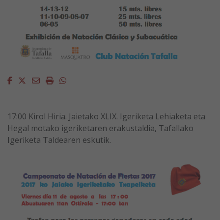
Facebook
Twitter
Email
Imprimir
Whatsapp
17:00 Kirol Hiria. Jaietako XLIX. Igeriketa Lehiaketa eta
Hegal motako igeriketaren erakustaldia, Tafallako
Igeriketa Taldearen eskutik.