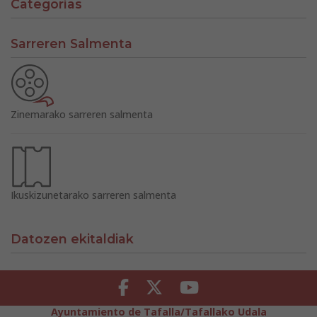
Categorías
Sarreren Salmenta
Zinemarako sarreren salmenta
Ikuskizunetarako sarreren salmenta
Datozen ekitaldiak
Facebook
Twitter
Youtube
Ayuntamiento de Tafalla/Tafallako Udala