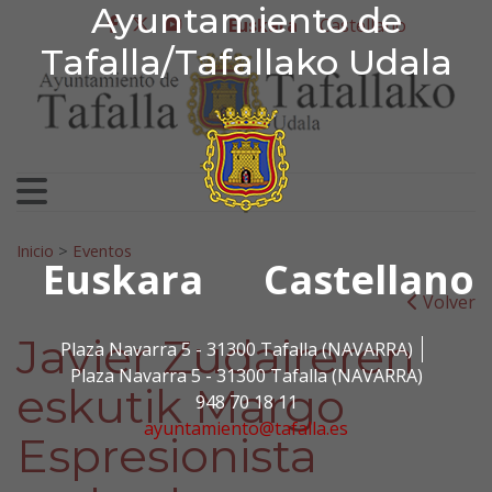
Ayuntamiento de Tafa
Ayuntamiento de
Ir al contenido
Euskara
Castellano
facebook
twitter
youtube
Tafalla/Tafallako Udala
Bilatu:
Inicio
>
Eventos
Euskara
Castellano
Volver
Javier Zudaireren
Plaza Navarra 5 - 31300 Tafalla (NAVARRA)
Plaza Navarra 5 - 31300 Tafalla (NAVARRA)
eskutik Margo
948 70 18 11
ayuntamiento@tafalla.es
Espresionista