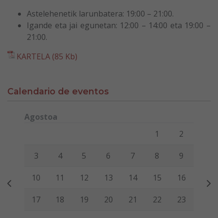
Astelehenetik larunbatera: 19:00 – 21:00.
Igande eta jai egunetan: 12:00 – 14:00 eta 19:00 –
21:00.
KARTELA (85 Kb)
Calendario de eventos
Agostoa
Lunes
Martes
Miércoles
Jueves
Viernes
Sábado
Domi
1
2
3
4
5
6
7
8
9
10
11
12
13
14
15
16
17
18
19
20
21
22
23