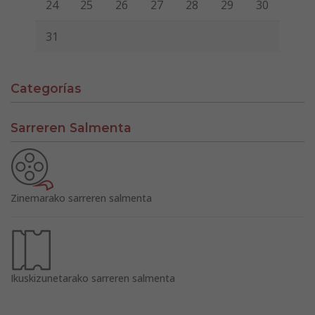
24
25
26
27
28
29
30
31
Categorías
Sarreren Salmenta
Zinemarako sarreren salmenta
Ikuskizunetarako sarreren salmenta