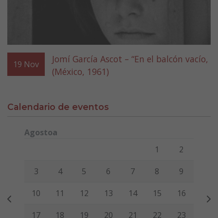
Jomí García Ascot – “En el balcón vacío,
19
Nov
(México, 1961)
Calendario de eventos
Agostoa
Lunes
Martes
Miércoles
Jueves
Viernes
Sábado
Domi
1
2
3
4
5
6
7
8
9
10
11
12
13
14
15
16
17
18
19
20
21
22
23