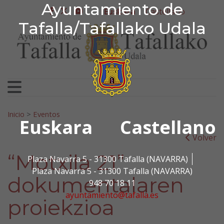
Ayuntamiento de Tafa
Ayuntamiento de
Ir al contenido
Euskara
Castellano
facebook
twitter
youtube
Tafalla/Tafallako Udala
Bilatu:
Inicio
>
Eventos
Euskara
Castellano
Volver
“Motxila 21”
Plaza Navarra 5 - 31300 Tafalla (NAVARRA)
Plaza Navarra 5 - 31300 Tafalla (NAVARRA)
dokumentalaren
948 70 18 11
ayuntamiento@tafalla.es
proiekzioa