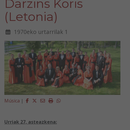
Darzins Koris
(Letonia)
1970eko urtarrilak 1
Facebook
Twitter
Email
Imprimir
Whatsapp
Música
|
Urriak 27, asteazkena: