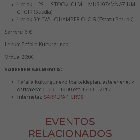
Urriak 29: STOCKHOLM MUSIKGYMNAZIUM
CHOIR (Suedia)
Urriak 30: CWU CJHAMBER CHOIR (Estatu Batuak)
Sarrera: 6 €
Lekua: Tafalla Kulturgunea
Ordua: 20:00
SARREREN SALMENTA:
Tafalla Kulturguneko txarteldegian, astelehenetik
ostiralera: 12:00 – 14:00 eta 17:00 – 21:00.
Internetez:
SARRERAK EROSI
EVENTOS
RELACIONADOS