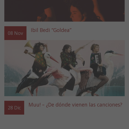
Ibil Bedi “Goldea”
08
Nov
Muu! – ¿De dónde vienen las canciones?
28
Dic