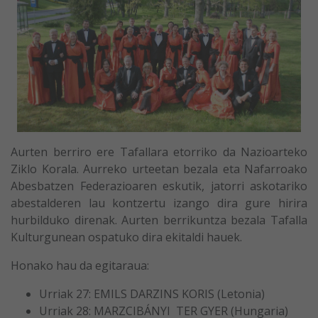
Aurten berriro ere Tafallara etorriko da Nazioarteko
Ziklo Korala. Aurreko urteetan bezala eta Nafarroako
Abesbatzen Federazioaren eskutik, jatorri askotariko
abestalderen lau kontzertu izango dira gure hirira
hurbilduko direnak. Aurten berrikuntza bezala Tafalla
Kulturgunean ospatuko dira ekitaldi hauek.
Honako hau da egitaraua:
Urriak 27: EMILS DARZINS KORIS (Letonia)
Urriak 28: MARZCIBÁNYI TER GYER (Hungaria)