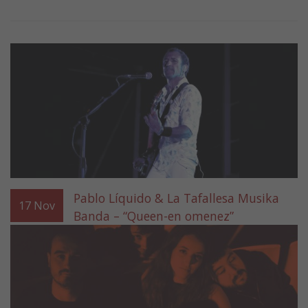
Pablo Líquido & La Tafallesa Musika
17
Nov
Banda – “Queen-en omenez”