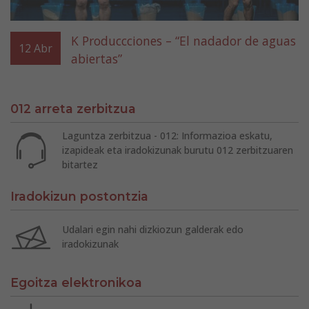
K Produccciones – “El nadador de aguas
12
Abr
abiertas”
012 arreta zerbitzua
Laguntza zerbitzua - 012: Informazioa eskatu,
izapideak eta iradokizunak burutu 012 zerbitzuaren
bitartez
Iradokizun postontzia
Udalari egin nahi dizkiozun galderak edo
iradokizunak
Egoitza elektronikoa