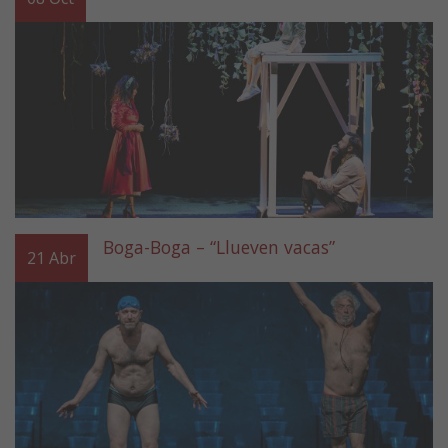
Boga-Boga – “Llueven vacas”
21
Abr