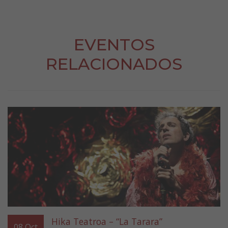
EVENTOS
RELACIONADOS
Hika Teatroa – “La Tarara”
08
Oct