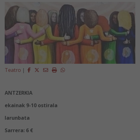
Facebook
Twitter
Email
Imprimir
Whatsapp
Teatro
|
ANTZERKIA
ekainak 9-10 ostirala
larunbata
Sarrera: 6 €