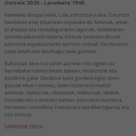
Ostirala: 20:30 – Larunbata: 19:00
Familiako ahizpa txikia, Lola, ezkontzera doa. Ezkontza
familiaren etxe bikainean ospatuko da: Amonak, amak,
bi ahizpek eta neskalagunaren lagunak, ekitaldiaren
antolatzailearekin batera, bizitzaz betetzen dituzte
ezkontza ospakizunaren aurreko orduak. Eta honekin,
zazpi emakume dauzkagu taula gainean.
Bakoitzak bere buruaren aurrean hitz egiten du
barnebakarrizketa bikain batean, inhibiziorik eta
estalkirik gabe. Denbora luzez gordeta egon diren
gauzak elkarri esanez, haien historia kontatuz:
ametsak, beldurrak, obsesioak, helburuak, idealak
Greziako koru moduko batean, batzuetan kaotikoa,
besteetan sinbolikoa. Funtzio ero eta dibertigarria, eta
oso zintzoa.
SARRERAK EROSI