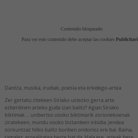
Dantza, musika, irudiak, poesia eta erkidego-artea
Zer gertatu zitekeen Siriako ustezko gerra arte
ezberdinen arteko guda izan balitz? Agian Siriako
biktimak … unibertso osoko biktimarik zorionekoenak
ziratekeen, mundu osoko biztanleen inbidia. Jendea
sorkuntzaz hilko balitz bonben ondorioz ere bai. Baina,
tamalez, errealitatea beste bat da. Hala ere, arteak bere