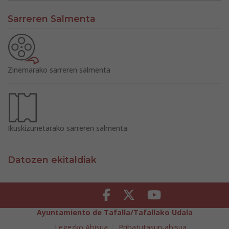
Sarreren Salmenta
Zinemarako sarreren salmenta
Ikuskizunetarako sarreren salmenta
Datozen ekitaldiak
Facebook
Twitter
Youtube
Ayuntamiento de Tafalla/Tafallako Udala
Legezko Abisua
Pribatutasun-abisua