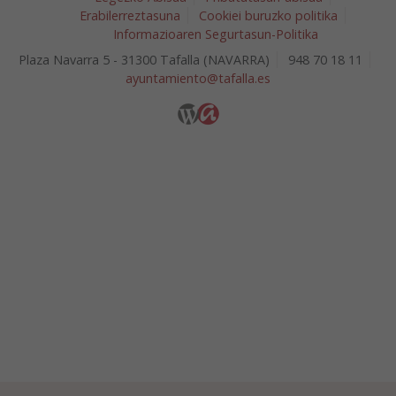
Erabilerreztasuna
Cookiei buruzko politika
Informazioaren Segurtasun-Politika
Plaza Navarra 5 - 31300 Tafalla (NAVARRA)
948 70 18 11
ayuntamiento@tafalla.es