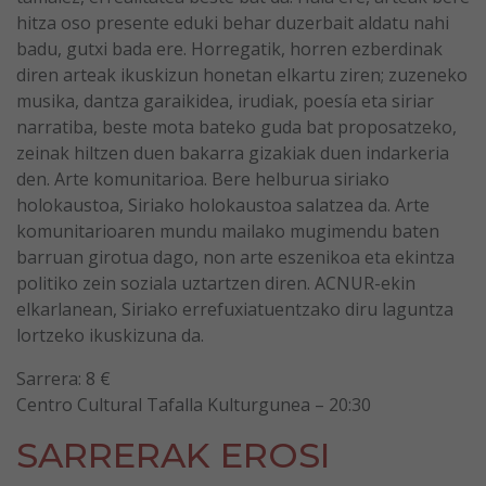
hitza oso presente eduki behar duzerbait aldatu nahi
badu, gutxi bada ere. Horregatik, horren ezberdinak
diren arteak ikuskizun honetan elkartu ziren; zuzeneko
musika, dantza garaikidea, irudiak, poesía eta siriar
narratiba, beste mota bateko guda bat proposatzeko,
zeinak hiltzen duen bakarra gizakiak duen indarkeria
den. Arte komunitarioa. Bere helburua siriako
holokaustoa, Siriako holokaustoa salatzea da. Arte
komunitarioaren mundu mailako mugimendu baten
barruan girotua dago, non arte eszenikoa eta ekintza
politiko zein soziala uztartzen diren. ACNUR-ekin
elkarlanean, Siriako errefuxiatuentzako diru laguntza
lortzeko ikuskizuna da.
Sarrera: 8 €
Centro Cultural Tafalla Kulturgunea – 20:30
SARRERAK EROSI