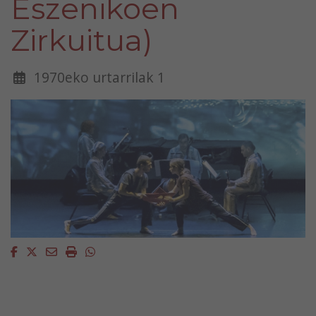
Eszenikoen
Zirkuitua)
1970eko urtarrilak 1
Facebook
Twitter
Email
Imprimir
Whatsapp