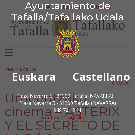
Ayuntamiento de Tafa
Ayuntamiento de
Ir al contenido
Euskara
Castellano
facebook
twitter
youtube
Tafalla/Tafallako Udala
Bilatu:
Inicio
>
Eventos
Euskara
Castellano
Volver
Umeentzako
Plaza Navarra 5 - 31300 Tafalla (NAVARRA)
Plaza Navarra 5 - 31300 Tafalla (NAVARRA)
cinema – ASTERIX
948 70 18 11
ayuntamiento@tafalla.es
Y EL SECRETO DE