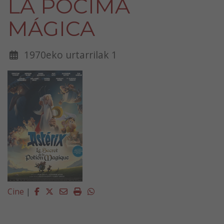
LA PÓCIMA
MÁGICA
1970eko urtarrilak 1
Facebook
Twitter
Email
Imprimir
Whatsapp
Cine
|