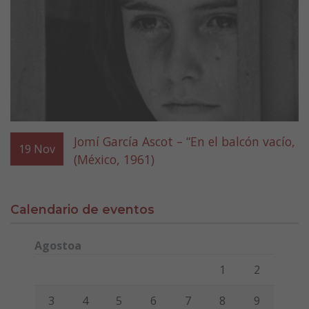
Jomí García Ascot – “En el balcón vacío,
19
Nov
(México, 1961)
Calendario de eventos
Agostoa
Lunes
Martes
Miércoles
Jueves
Viernes
Sábado
Domi
1
2
3
4
5
6
7
8
9