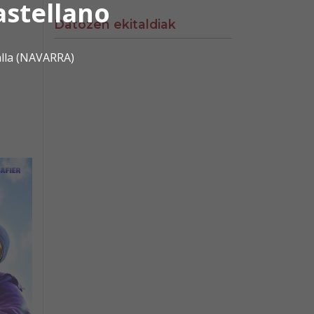
astellano
Datozen ekitaldiak
alla (NAVARRA)