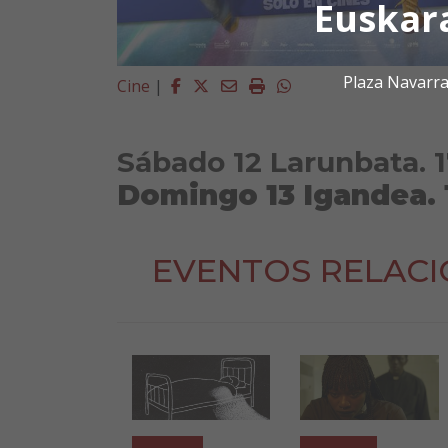
Euskar
Plaza Navarra
Facebook
Twitter
Email
Imprimir
Whatsapp
Cine
|
Sábado 12 Larunbata. 1
Domingo 13 Igandea. 
EVENTOS RELAC