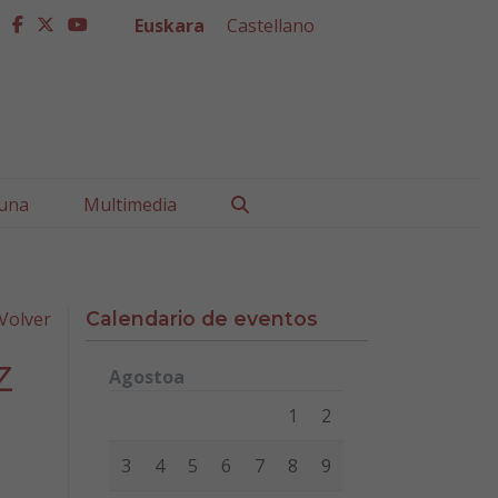
Euskara
Castellano
facebook
twitter
youtube
Buscar
una
Multimedia
Volver
Calendario de eventos
z
Agostoa
Lunes
Martes
Miércoles
Jueves
Viernes
Sábad
1
2
3
4
5
6
7
8
9