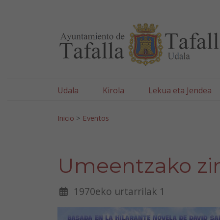
Ayuntamiento de Tafa
Ir al contenido
Udala
Kirola
Lekua eta Jendea
Bilatu:
Inicio
>
Eventos
Umeentzako zine
1970eko urtarrilak 1