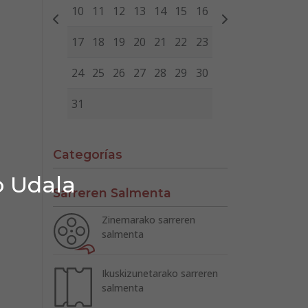
10
11
12
13
14
15
16
17
18
19
20
21
22
23
24
25
26
27
28
29
30
31
Categorías
o Udala
Sarreren Salmenta
Zinemarako sarreren
salmenta
Ikuskizunetarako sarreren
salmenta