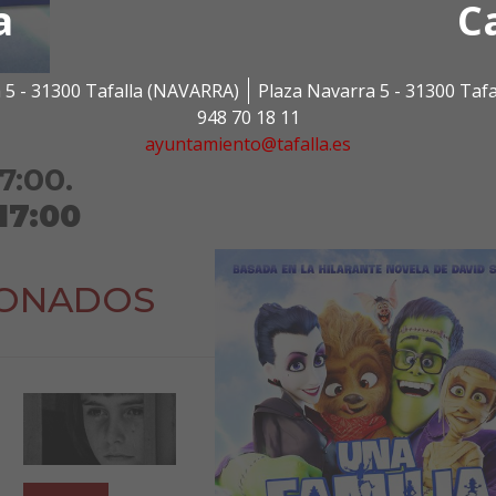
a
C
 5 - 31300 Tafalla (NAVARRA)
Plaza Navarra 5 - 31300 Taf
948 70 18 11
ayuntamiento@tafalla.es
7:00.
17:00
IONADOS