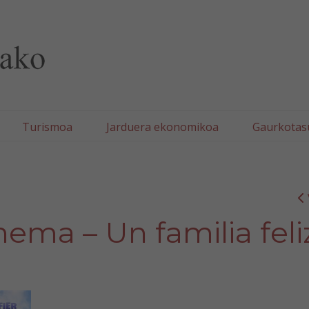
lla/Tafallako Udala
Turismoa
Jarduera ekonomikoa
Gaurkotas
ma – Un familia feli