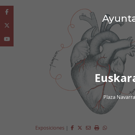
Facebook
Ayunta
Twitter
Youtube
Euskar
Plaza Navarra
Facebook
Twitter
Email
Imprimir
Whatsapp
Exposiciones
|