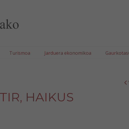
lla/Tafallako Udala
Turismoa
Jarduera ekonomikoa
Gaurkotas
TIR, HAIKUS