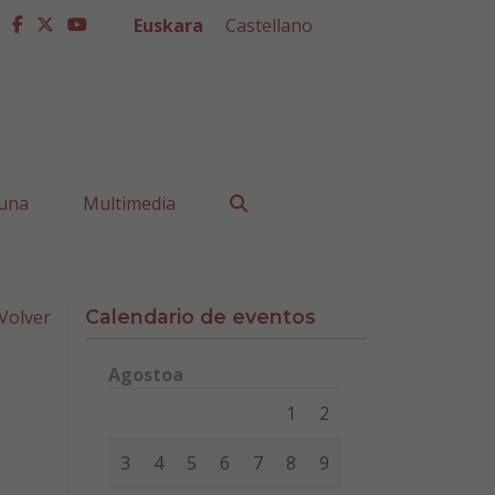
Euskara
Castellano
facebook
twitter
youtube
Buscar
una
Multimedia
Volver
Calendario de eventos
Agostoa
Lunes
Martes
Miércoles
Jueves
Viernes
Sábad
1
2
3
4
5
6
7
8
9