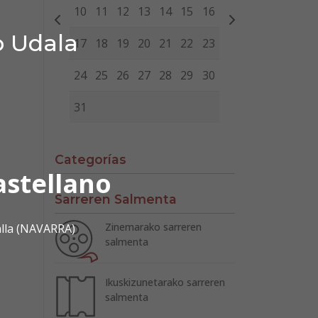
10
11
12
13
14
15
16
o Udala
17
18
19
20
21
22
23
24
25
26
27
28
29
30
31
Categorías
astellano
Sarreren Salmenta
Zinemarako sarreren
alla (NAVARRA)
salmenta
Ikuskizunetarako sarreren
salmenta