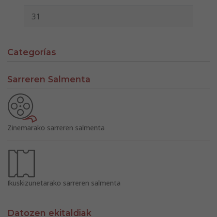
31
Categorías
Sarreren Salmenta
Zinemarako sarreren salmenta
Ikuskizunetarako sarreren salmenta
Datozen ekitaldiak