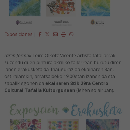
Facebook
Twitter
Email
Imprimir
Whatsapp
Exposiciones
|
raren formak
Leire Olkotz Vicente artista tafallarrak
zuzendu duen pintura akriliko tailerrean burutu diren
lanen erakusketa da. Inaugurazioa ekainaren 8an,
ostiralarekin, arratsaldeko 19:00etan izanen da eta
zabalik egonen da
ekainaren 8tik 29ra Centro
Cultural Tafalla Kulturgunean
(lehen solairuan).