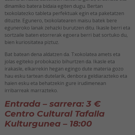
dinamiko batera bidaia egiten dugu. Bertan
txokolatezko tableta perfektuak egin eta paketatzen
dituzte. Egunero, txokolatearen maisu batek bere
eguneroko lanak zehazki burutzen ditu. Ikasle berri eta
sortzaile baten etorrerak egoera berri bat sortuko du,
bien kuriositatea piztuz.
Bat batean dena aldatzen da. Txokolatea amets eta
jolas egiteko probokazio bihurtzen da. Ikasle eta
irakasle, elkarrekin hegan egingo dute materia gozo
hau esku tartean dutelarik, denbora geldiarazteko eta
haien esku eta behatzekin gure irudimenean
irribarreak marrazteko.
Entrada – sarrera: 3 €
Centro Cultural Tafalla
Kulturgunea – 18:00