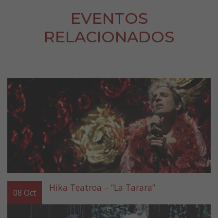
EVENTOS
RELACIONADOS
Hika Teatroa – “La Tarara”
08
Oct