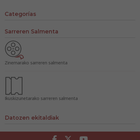
Categorías
Sarreren Salmenta
Zinemarako sarreren salmenta
Ikuskizunetarako sarreren salmenta
Datozen ekitaldiak
Facebook
Twitter
Youtube