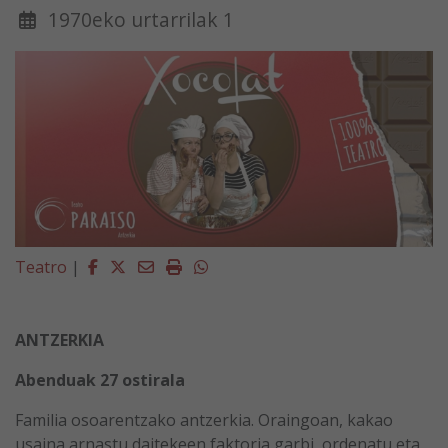
1970eko urtarrilak 1
Facebook
Twitter
Email
Imprimir
Whatsapp
Teatro
|
ANTZERKIA
Abenduak 27 ostirala
Familia osoarentzako antzerkia. Oraingoan, kakao
usaina arnastu daitekeen faktoria garbi, ordenatu eta