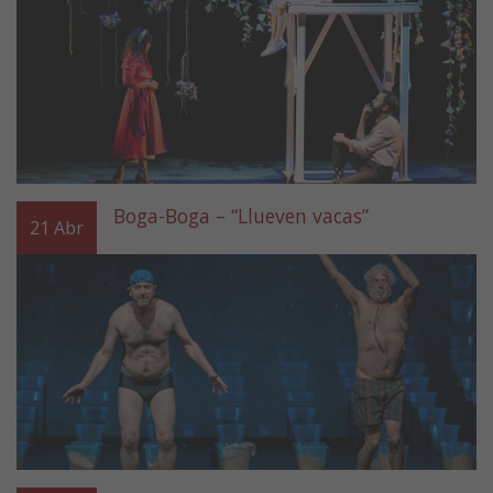
Boga-Boga – “Llueven vacas”
21
Abr