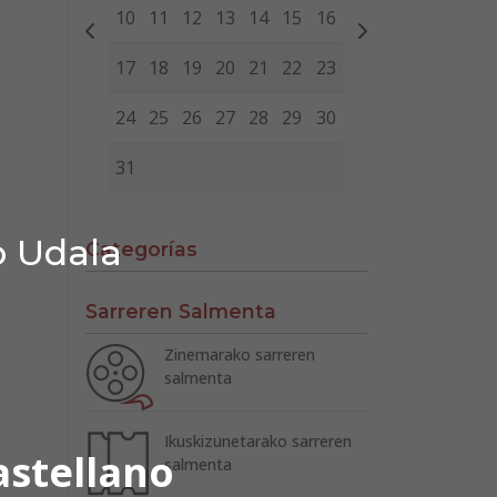
10
11
12
13
14
15
16
17
18
19
20
21
22
23
24
25
26
27
28
29
30
31
o Udala
Categorías
Sarreren Salmenta
Zinemarako sarreren
salmenta
Ikuskizunetarako sarreren
astellano
salmenta