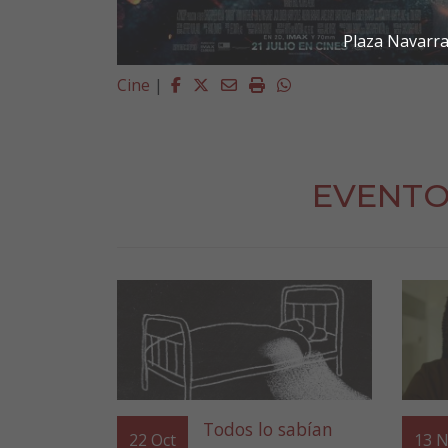
Plaza Navarra
Facebook
Twitter
Email
Imprimir
Whatsapp
Cine
|
EVENTO
Todos lo sabían
22
Oct
13
N