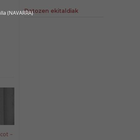
Datozen ekitaldiak
alla (NAVARRA)
cot –