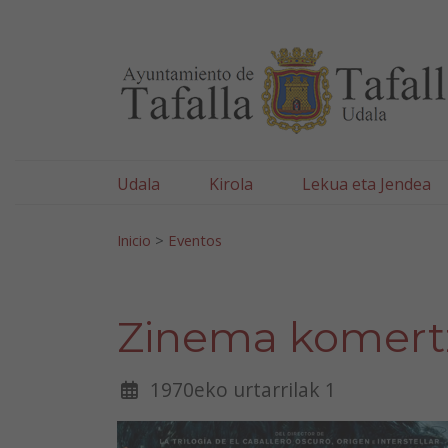
Ayuntamiento de Tafa
Ir al contenido
Udala
Kirola
Lekua eta Jendea
Bilatu:
Inicio
>
Eventos
Zinema komert
1970eko urtarrilak 1