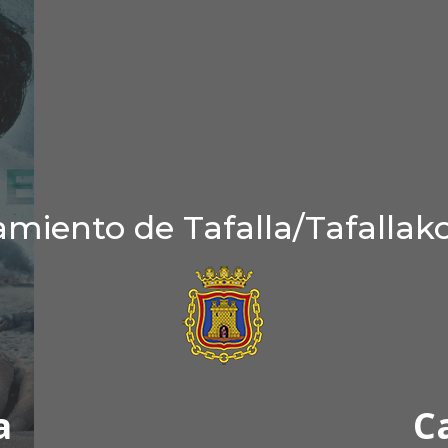
miento de Tafalla/Tafallak
a
C