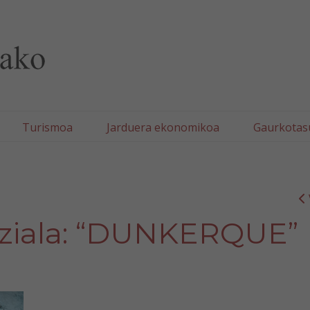
lla/Tafallako Udala
Turismoa
Jarduera ekonomikoa
Gaurkotas
ziala: “DUNKERQUE”