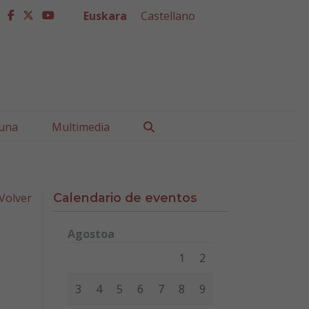
Euskara
Castellano
facebook
twitter
youtube
Buscar
una
Multimedia
Volver
Calendario de eventos
Agostoa
Lunes
Martes
Miércoles
Jueves
Viernes
Sábad
1
2
3
4
5
6
7
8
9