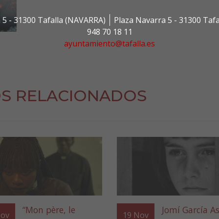
 5 - 31300 Tafalla (NAVARRA)
Plaza Navarra 5 - 31300 Taf
948 70 18 11
ayuntamiento@tafalla.es
S RELACIONADOS
“Mon père, le
Jomí García As
ov
19
Nov