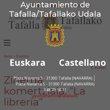
Ayuntamiento de Tafa
Ayuntamiento de
Ir al contenido
Euskara
Castellano
facebook
twitter
youtube
Tafalla/Tafallako Udala
Bilatu:
Inicio
>
Eventos
Euskara
Castellano
Volver
Zinema
Plaza Navarra 5 - 31300 Tafalla (NAVARRA)
Plaza Navarra 5 - 31300 Tafalla (NAVARRA)
komertziala: “La
948 70 18 11
ayuntamiento@tafalla.es
librería”