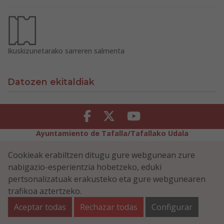
Ikuskizunetarako sarreren salmenta
Datozen ekitaldiak
Facebook
Twitter
Youtube
Ayuntamiento de Tafalla/Tafallako Udala
Legezko Abisua
Pribatutasun-abisua
Cookieak erabiltzen ditugu gure webgunean zure
Erabilerreztasuna
Cookiei buruzko politika
nabigazio-esperientzia hobetzeko, eduki
Informazioaren Segurtasun-Politika
pertsonalizatuak erakusteko eta gure webgunearen
Plaza Navarra 5 - 31300 Tafalla (NAVARRA)
948 70 18 11
trafikoa aztertzeko.
ayuntamiento@tafalla.es
Aceptar todas
Rechazar todas
Configurar