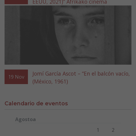
EEUU, 2021)” Afrikako cinema
Jomí García Ascot – “En el balcón vacío,
19
Nov
(México, 1961)
Calendario de eventos
Agostoa
Lunes
Martes
Miércoles
Jueves
Viernes
Sábado
Domi
1
2