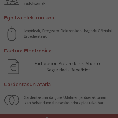
iradokizunak
Egoitza elektronikoa
Izapideak, Erregistro Elektronikoa, Iragarki Ofizialak,
Espedienteak
Factura Electrónica
Facturación Proveedores: Ahorro -
Seguridad - Beneficios
Gardentasun ataria
Gardentasuna da gure Udalaren jarduerak oinarri
izan behar duen funtsezko printzipioetako bat.