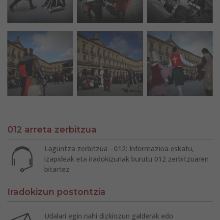
012 arreta zerbitzua
Laguntza zerbitzua - 012: Informazioa eskatu,
izapideak eta iradokizunak burutu 012 zerbitzuaren
bitartez
Iradokizun postontzia
Udalari egin nahi dizkiozun galderak edo