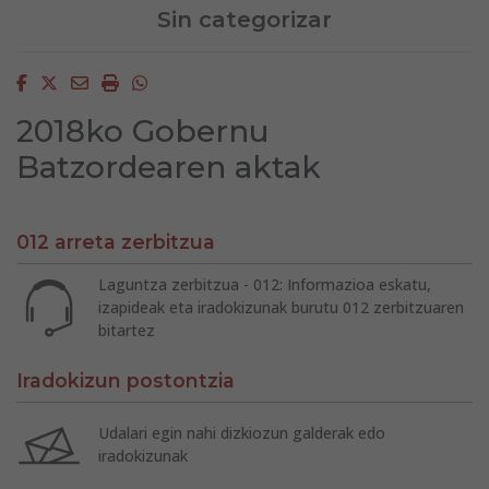
Sin categorizar
Facebook
Twitter
Email
Imprimir
Whatsapp
2018ko Gobernu
Batzordearen aktak
012 arreta zerbitzua
Laguntza zerbitzua - 012: Informazioa eskatu,
izapideak eta iradokizunak burutu 012 zerbitzuaren
bitartez
Iradokizun postontzia
Udalari egin nahi dizkiozun galderak edo
iradokizunak