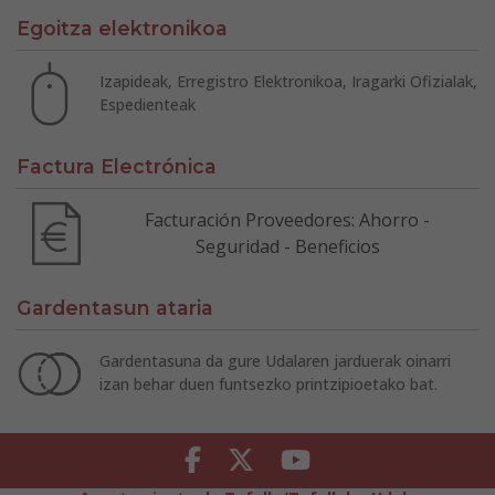
Egoitza elektronikoa
Izapideak, Erregistro Elektronikoa, Iragarki Ofizialak,
Espedienteak
Factura Electrónica
Facturación Proveedores: Ahorro -
Seguridad - Beneficios
Gardentasun ataria
Gardentasuna da gure Udalaren jarduerak oinarri
izan behar duen funtsezko printzipioetako bat.
Facebook
Twitter
Youtube