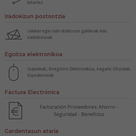
bitartez
Iradokizun postontzia
Udalari egin nahi dizkiozun galderak edo
iradokizunak
Egoitza elektronikoa
Izapideak, Erregistro Elektronikoa, Iragarki Ofizialak,
Espedienteak
Factura Electrónica
Facturación Proveedores: Ahorro -
Seguridad - Beneficios
Gardentasun ataria