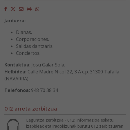
Facebook
Twitter
Email
Imprimir
Whatsapp
Jarduera:
Dianas.
Corporaciones.
Salidas dantzaris.
Conciertos.
Kontaktua
: Josu Galar Sola.
Helbidea:
Calle Madre Nicol 22, 3 A c.p. 31300 Tafalla
(NAVARRA)
Telefonoa:
948 70 38 34
012 arreta zerbitzua
Laguntza zerbitzua - 012: Informazioa eskatu,
izapideak eta iradokizunak burutu 012 zerbitzuaren