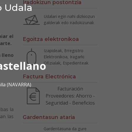
Iradokizun postontzia
o Udala
Udalari egin nahi dizkiozun
galderak edo iradokizunak
iar el
Egoitza elektronikoa
arte.
Izapideak, Erregistro
 lleno
Elektronikoa, Iragarki
astellano
Ofizialak, Espedienteak
Factura Electrónica
alla (NAVARRA)
Facturación
Proveedores: Ahorro -
Seguridad - Beneficios
bas la
an las
Gardentasun ataria
Gardentasuna da gure