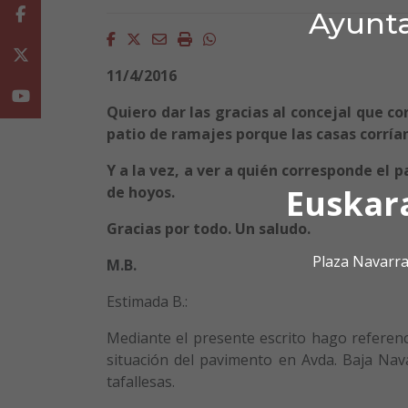
Ayunta
Facebook
Facebook
Twitter
Email
Imprimir
Whatsapp
Twitter
11/4/2016
Youtube
Quiero dar las gracias al concejal que c
patio de ramajes porque las casas corrían
Y a la vez, a ver a quién corresponde el 
Euskar
de hoyos.
Gracias por todo. Un saludo.
Plaza Navarra
M.B.
Estimada B.:
Mediante el presente escrito hago referen
situación del pavimento en Avda. Baja Nava
tafallesas.