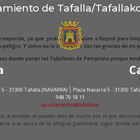
miento de Tafalla/Tafallak
orresponda, ya que pedí que llamasen a Repsol para limp
 peligro. Y como no lo conozco le das las gracias de mi p
paso donde paran las
Tafallesa
s de Pamplona porque está
a
C
 5 - 31300 Tafalla (NAVARRA)
Plaza Navarra 5 - 31300 Taf
948 70 18 11
ayuntamiento@tafalla.es
cia al enviado el pasado mes de marzo por el que denuncia
rra, a la altura de la antigua gasolinera, lugar donde par