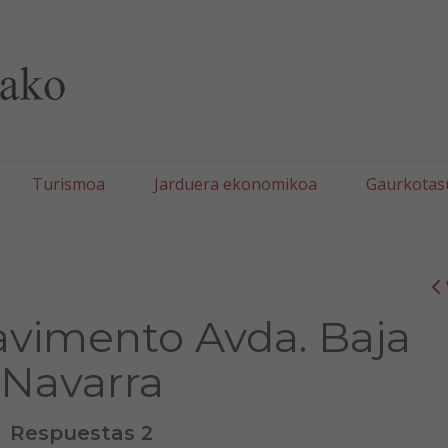
lla/Tafallako Udala
Turismoa
Jarduera ekonomikoa
Gaurkotas
avimento Avda. Baja
Navarra
Respuestas 2