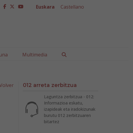
Euskara
Castellano
facebook
twitter
youtube
Buscar
una
Multimedia
Volver
012 arreta zerbitzua
Laguntza zerbitzua - 012:
Informazioa eskatu,
izapideak eta iradokizunak
burutu 012 zerbitzuaren
bitartez