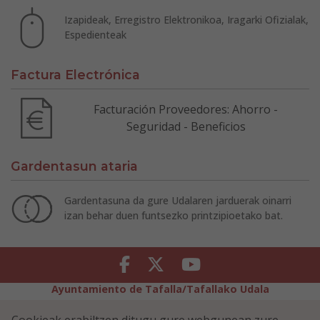
Izapideak, Erregistro Elektronikoa, Iragarki Ofizialak,
Espedienteak
Factura Electrónica
Facturación Proveedores: Ahorro -
Seguridad - Beneficios
Gardentasun ataria
Gardentasuna da gure Udalaren jarduerak oinarri
izan behar duen funtsezko printzipioetako bat.
Facebook
Twitter
Youtube
Ayuntamiento de Tafalla/Tafallako Udala
Legezko Abisua
Pribatutasun-abisua