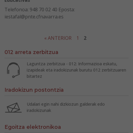
Telefonoa: 948 70 02 40 Eposta:
iestafal@pnte.cfnavarra.es
« ANTERIOR
1
2
012 arreta zerbitzua
Laguntza zerbitzua - 012: Informazioa eskatu,
izapideak eta iradokizunak burutu 012 zerbitzuaren
bitartez
Iradokizun postontzia
Udalari egin nahi dizkiozun galderak edo
iradokizunak
Egoitza elektronikoa